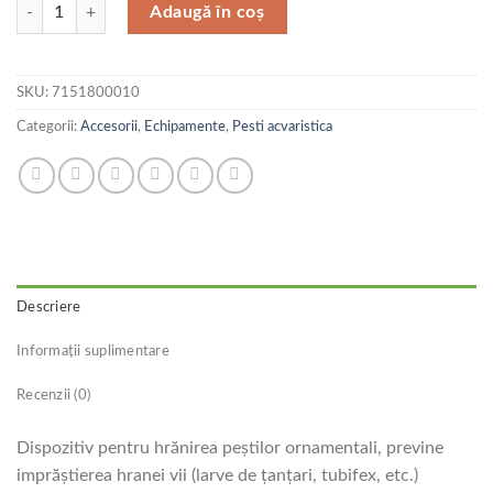
Cantitate Marina Hranitor Tubifex
Adaugă în coș
SKU:
7151800010
Categorii:
Accesorii
,
Echipamente
,
Pesti acvaristica
Descriere
Informații suplimentare
Recenzii (0)
Dispozitiv pentru hrănirea peştilor ornamentali, previne
imprăştierea hranei vii (larve de ţanţari, tubifex, etc.)