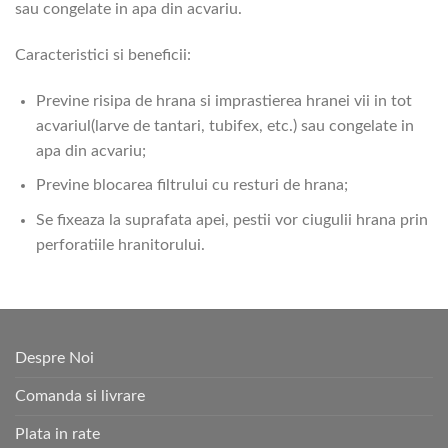
sau congelate in apa din acvariu.
Caracteristici si beneficii:
Previne risipa de hrana si imprastierea hranei vii in tot
acvariul(larve de tantari, tubifex, etc.) sau congelate in
apa din acvariu;
Previne blocarea filtrului cu resturi de hrana;
Se fixeaza la suprafata apei, pestii vor ciugulii hrana prin
perforatiile hranitorului.
Despre Noi
Comanda si livrare
Plata in rate