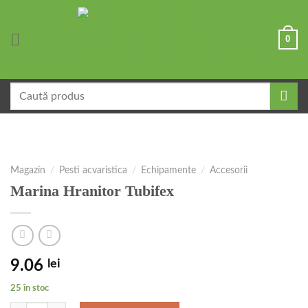
Skip
to
0
content
Caută
după:
Magazin
/
Pesti acvaristica
/
Echipamente
/
Accesorii
Marina Hranitor Tubifex
9.06
lei
25 în stoc