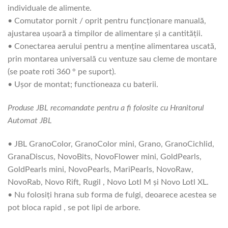
individuale de alimente.
• Comutator pornit / oprit pentru funcționare manuală,
ajustarea ușoară a timpilor de alimentare și a cantității.
• Conectarea aerului pentru a menține alimentarea uscată,
prin montarea universală cu ventuze sau cleme de montare
(se poate roti 360 ° pe suport).
• Ușor de montat; functioneaza cu baterii.
Produse JBL recomandate pentru a fi folosite cu Hranitorul
Automat JBL
• JBL GranoColor, GranoColor mini, Grano, GranoCichlid,
GranaDiscus, NovoBits, NovoFlower mini, GoldPearls,
GoldPearls mini, NovoPearls, MariPearls, NovoRaw,
NovoRab, Novo Rift, Rugil , Novo Lotl M și Novo Lotl XL.
• Nu folosiți hrana sub forma de fulgi, deoarece acestea se
pot bloca rapid , se pot lipi de arbore.