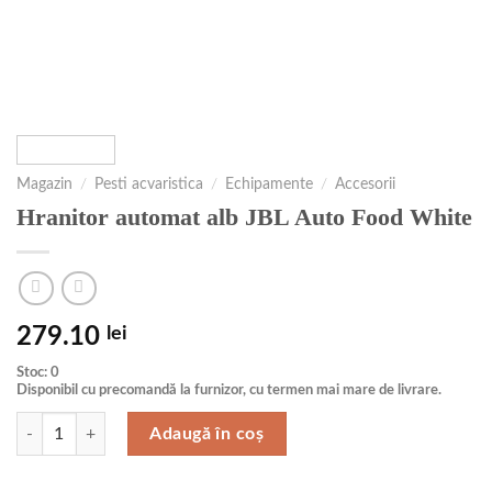
Magazin
/
Pesti acvaristica
/
Echipamente
/
Accesorii
Hranitor automat alb JBL Auto Food White
279.10
lei
Stoc: 0
Disponibil cu precomandă la furnizor, cu termen mai mare de livrare.
Cantitate Hranitor automat alb JBL Auto Food White
Adaugă în coș