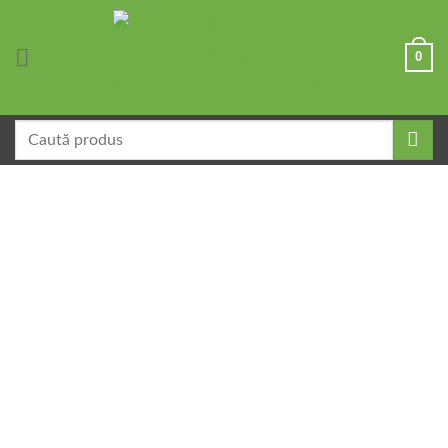
Skip
to
0
content
Caută
după: