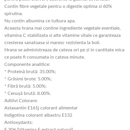
Contin fibre vegetale pentru o digestie optima si 60%
spirulina.
Nu contin albumina ce tulbura apa.
Aceasta hrana mai contine ingrediente vegetale esentiale,
vitamina C stabilizata si alte vitamine vitale ce garanteaza
cresterea sanatoasa si maresc rezistenta la boli.
Hrana se administreaza de cateva ori pe zi in cantitate mica
ce poate fi consumata in cateva minute.
Componente analitice:
* Proteină brută: 35.00%;
* Grăsimi brute: 5.00%;
* Fibră brută: 5.00%;
* Cenușă brută: 8.00%.
Aditivi Colorare:
Astaxantin E161j colorant alimentar
Indigotina colorant albastru E132
Antioxydants:
E 306 (Vitamina E extract natural) .