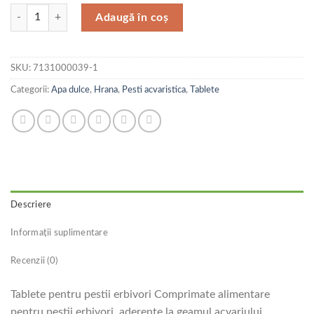
Cantitate JBL Novofect 100ml
Adaugă în coș
SKU:
7131000039-1
Categorii:
Apa dulce
,
Hrana
,
Pesti acvaristica
,
Tablete
Descriere
Informații suplimentare
Recenzii (0)
Tablete pentru pestii erbivori Comprimate alimentare
pentru pestii erbivori, aderente la geamul acvariului.