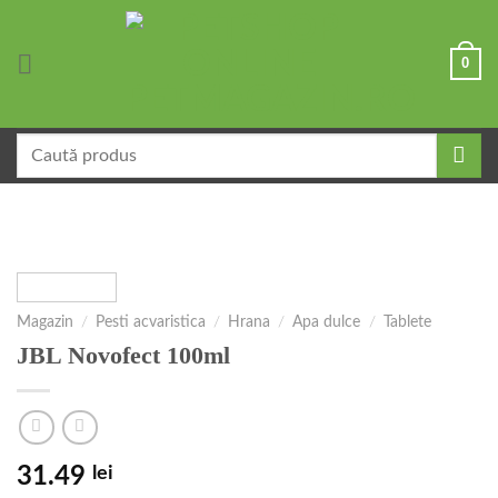
Skip
to
0
content
Caută
după:
Magazin
/
Pesti acvaristica
/
Hrana
/
Apa dulce
/
Tablete
JBL Novofect 100ml
31.49
lei