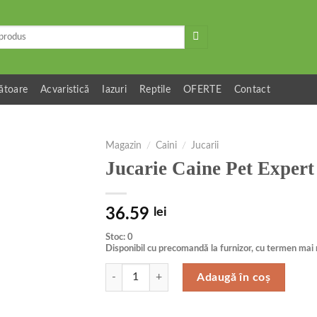
ătoare
Acvaristică
Iazuri
Reptile
OFERTE
Contact
Magazin
/
Caini
/
Jucarii
Jucarie Caine Pet Exper
36.59
lei
Stoc: 0
Disponibil cu precomandă la furnizor, cu termen mai 
Cantitate Jucarie Caine Pet Expert Pink Piggy 
Adaugă în coș