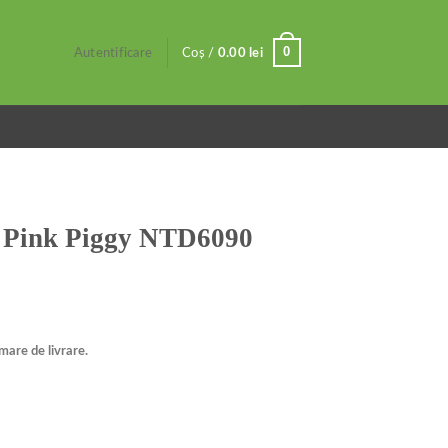
0
Autentificare
Coș /
0.00
lei
t Pink Piggy NTD6090
mare de livrare.
NTD6090