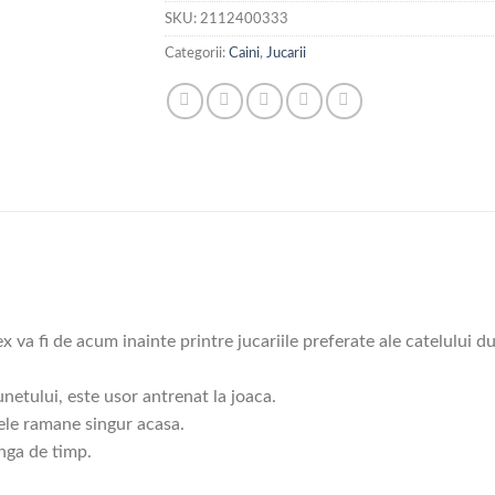
SKU:
2112400333
Categorii:
Caini
,
Jucarii
 va fi de acum inainte printre jucariile preferate ale catelului 
unetului, este usor antrenat la joaca.
ele ramane singur acasa.
nga de timp.