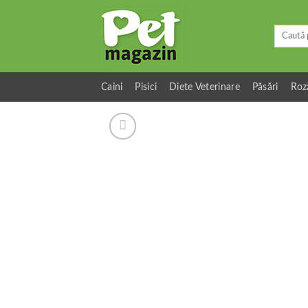
Skip
to
Caută
content
după:
Caini
Pisici
Diete Veterinare
Păsări
Roz