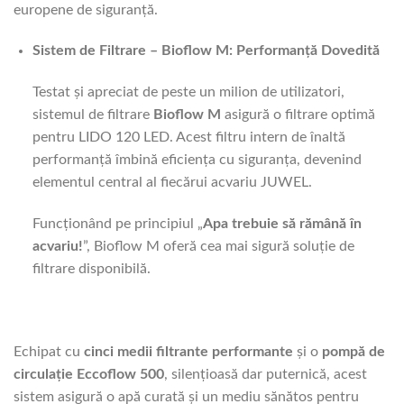
europene de siguranță.
Sistem de Filtrare – Bioflow M: Performanță Dovedită
Testat și apreciat de peste un milion de utilizatori,
sistemul de filtrare
Bioflow M
asigură o filtrare optimă
pentru LIDO 120 LED. Acest filtru intern de înaltă
performanță îmbină eficiența cu siguranța, devenind
elementul central al fiecărui acvariu JUWEL.
Funcționând pe principiul „
Apa trebuie să rămână în
acvariu!
”, Bioflow M oferă cea mai sigură soluție de
filtrare disponibilă.
Echipat cu
cinci medii filtrante performante
și o
pompă de
circulație Eccoflow 500
, silențioasă dar puternică, acest
sistem asigură o apă curată și un mediu sănătos pentru