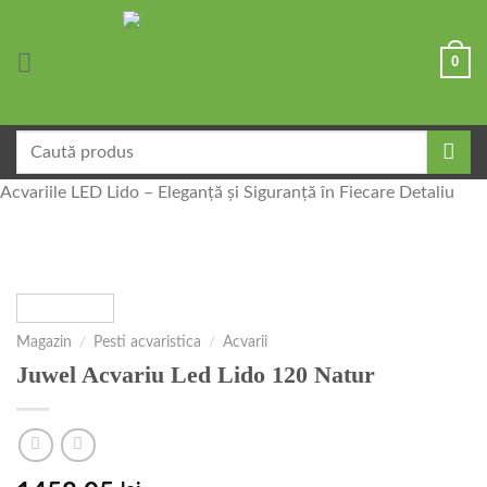
Skip
to
0
content
Caută
după:
Acvariile LED Lido – Eleganță și Siguranță în Fiecare Detaliu
Magazin
/
Pesti acvaristica
/
Acvarii
Juwel Acvariu Led Lido 120 Natur