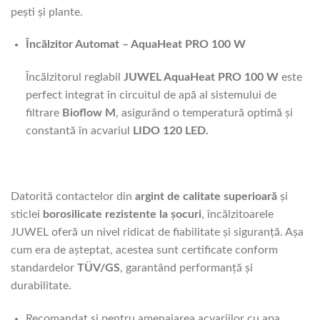
pești și plante.
Încălzitor Automat – AquaHeat PRO 100 W
Încălzitorul reglabil
JUWEL AquaHeat PRO 100 W
este
perfect integrat în circuitul de apă al sistemului de
filtrare
Bioflow M
, asigurând o temperatură optimă și
constantă în acvariul
LIDO 120 LED.
Datorită contactelor din
argint de calitate superioară
și
sticlei
borosilicate rezistente la șocuri
, încălzitoarele
JUWEL oferă un nivel ridicat de fiabilitate și siguranță. Așa
cum era de așteptat, acestea sunt certificate conform
standardelor
TÜV/GS
, garantând performanță și
durabilitate.
Recomandat si pentru amenajarea acvariilor cu apa