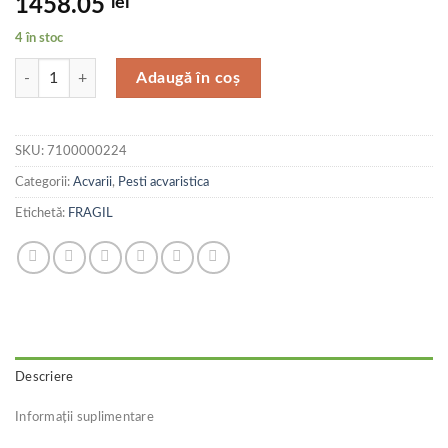
1458.05
lei
4 în stoc
Cantitate Juwel Acvariu Led Lido 120 Natur
Adaugă în coș
SKU:
7100000224
Categorii:
Acvarii
,
Pesti acvaristica
Etichetă:
FRAGIL
Descriere
Informații suplimentare