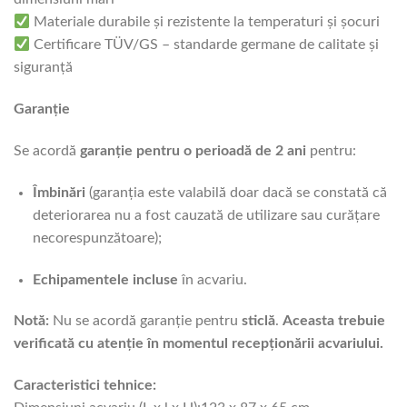
Materiale durabile și rezistente la temperaturi și șocuri
Certificare TÜV/GS – standarde germane de calitate și
siguranță
Garanție
Se acordă
garanție pentru o perioadă de 2 ani
pentru:
Îmbinări
(garanția este valabilă doar dacă se constată că
deteriorarea nu a fost cauzată de utilizare sau curățare
necorespunzătoare);
Echipamentele incluse
în acvariu.
Notă:
Nu se acordă garanție pentru
sticlă
.
Aceasta trebuie
verificată cu atenție în momentul recepționării acvariului.
Caracteristici tehnice: