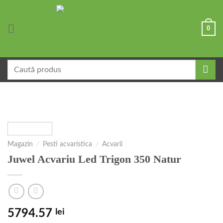
Skip
to
0
content
Caută
după:
Magazin
/
Pesti acvaristica
/
Acvarii
Juwel Acvariu Led Trigon 350 Natur
5794.57
lei