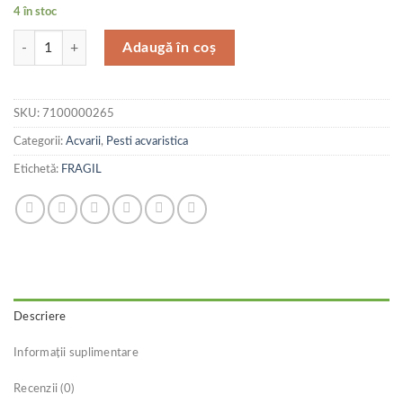
4 în stoc
Cantitate Juwel Acvariu Led Trigon 350 Natur
Adaugă în coș
SKU:
7100000265
Categorii:
Acvarii
,
Pesti acvaristica
Etichetă:
FRAGIL
Descriere
Informații suplimentare
Recenzii (0)