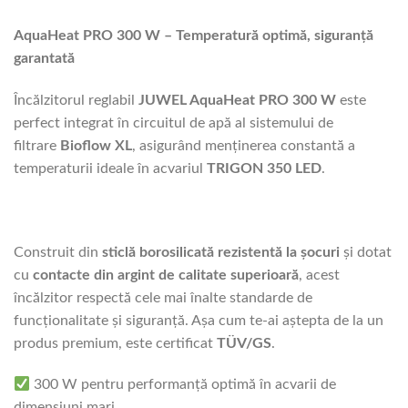
AquaHeat PRO 300 W – Temperatură optimă, siguranță
garantată
Încălzitorul reglabil
JUWEL AquaHeat PRO 300 W
este
perfect integrat în circuitul de apă al sistemului de
filtrare
Bioflow XL
, asigurând menținerea constantă a
temperaturii ideale în acvariul
TRIGON 350 LED
.
Construit din
sticlă borosilicată rezistentă la șocuri
și dotat
cu
contacte din argint de calitate superioară
, acest
încălzitor respectă cele mai înalte standarde de
funcționalitate și siguranță. Așa cum te-ai aștepta de la un
produs premium, este certificat
TÜV/GS
.
300 W pentru performanță optimă în acvarii de
dimensiuni mari