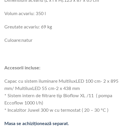
Dimensiuni acvariu (L x l x H):123 x 87 x 65 cm
Volum acvariu: 350 l
Greutate acvariu: 69 kg
Culoare:natur
Accesorii incluse:
Capac cu sistem iluminare MultiluxLED 100 cm- 2 x 895
mm/ MultiluxLED 55 cm-2 x 438 mm
* Sistem intern de filtrare tip Bioflow XL /11 ( pompa
Eccoflow 1000 l/h)
* Incalzitor Juwel 300 w cu termostat ( 20 – 30 °C )
Masa se achiziționează separat.