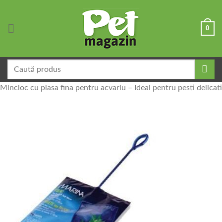
Skip
to
0
content
Caută
după:
Mincioc cu plasa fina pentru acvariu – Ideal pentru pesti delicati