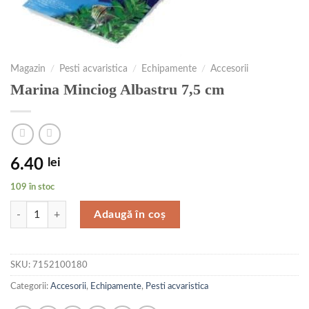
Magazin
/
Pesti acvaristica
/
Echipamente
/
Accesorii
Marina Minciog Albastru 7,5 cm
6.40
lei
109 în stoc
Cantitate Marina Minciog Albastru 7,5 cm
Adaugă în coș
SKU:
7152100180
Categorii:
Accesorii
,
Echipamente
,
Pesti acvaristica