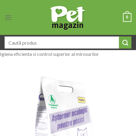
Skip
to
0
content
Caută
după:
Igiena eficienta si control superior al mirosurilor