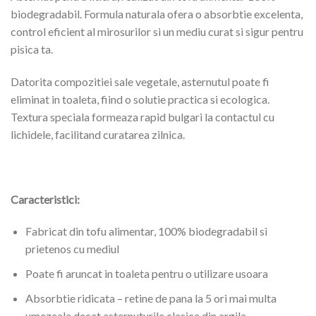
biodegradabil. Formula naturala ofera o absorbtie excelenta,
control eficient al mirosurilor si un mediu curat si sigur pentru
pisica ta.
Datorita compozitiei sale vegetale, asternutul poate fi
eliminat in toaleta, fiind o solutie practica si ecologica.
Textura speciala formeaza rapid bulgari la contactul cu
lichidele, facilitand curatarea zilnica.
Caracteristici:
Fabricat din tofu alimentar, 100% biodegradabil si
prietenos cu mediul
Poate fi aruncat in toaleta pentru o utilizare usoara
Absorbtie ridicata – retine de pana la 5 ori mai multa
umezeala decat asternuturile clasice din argila