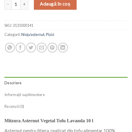
Cantitate Mitzura Asternut Vegetal Tofu Lavanda 10 l
Adaugă în coș
SKU:
3131000141
Categorii:
Nisip/asternut
,
Pisici
Descriere
Informații suplimentare
Recenzii (0)
Mitzura Asternut Vegetal Tofu Lavanda 10 l
Asternut pentru litiera, realizat din tofu alimentar 100%