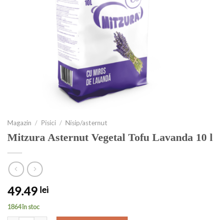
Magazin
/
Pisici
/
Nisip/asternut
Mitzura Asternut Vegetal Tofu Lavanda 10 l
49.49
lei
1864 în stoc