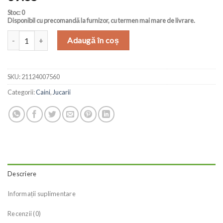
Stoc: 0
Disponibil cu precomandă la furnizor, cu termen mai mare de livrare.
Cantitate Nerf Spiral Squeak Rosu/Verde S
Adaugă în coș
SKU:
21124007560
Categorii:
Caini
,
Jucarii
Descriere
Informații suplimentare
Recenzii (0)