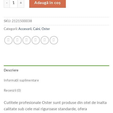
Cantitate Oster Cutit Golden A5 9/2 MM
Adaugă în coș
SKU:
2121500038
Categorii:
Accesorii
,
Caini
,
Oster
Descriere
Informații suplimentare
Recenzii (0)
Cutitele profesionale Oster sunt produse din otel de inalta
calitate sub cele mai riguroase standarde, ofera