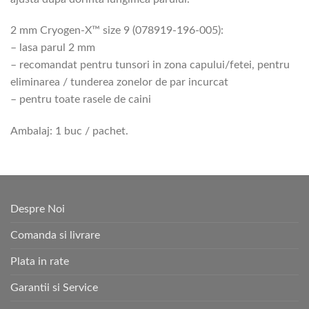
2 mm Cryogen-X™ size 9 (078919-196-005):
– lasa parul 2 mm
– recomandat pentru tunsori in zona capului/fetei, pentru
eliminarea / tunderea zonelor de par incurcat
– pentru toate rasele de caini
Ambalaj: 1 buc / pachet.
Despre Noi
Comanda si livrare
Plata in rate
Garantii si Service