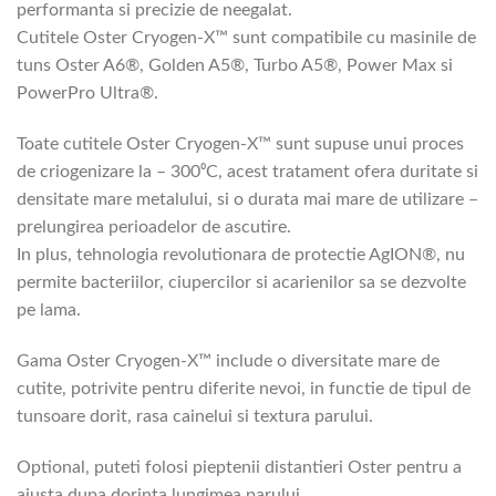
performanta si precizie de neegalat.
Cutitele Oster Cryogen-X™ sunt compatibile cu masinile de
tuns Oster A6®, Golden A5®, Turbo A5®, Power Max si
PowerPro Ultra®.
Toate cutitele Oster Cryogen-X™ sunt supuse unui proces
de criogenizare la – 300⁰C, acest tratament ofera duritate si
densitate mare metalului, si o durata mai mare de utilizare –
prelungirea perioadelor de ascutire.
In plus, tehnologia revolutionara de protectie AgION®, nu
permite bacteriilor, ciupercilor si acarienilor sa se dezvolte
pe lama.
Gama Oster Cryogen-X™ include o diversitate mare de
cutite, potrivite pentru diferite nevoi, in functie de tipul de
tunsoare dorit, rasa cainelui si textura parului.
Optional, puteti folosi pieptenii distantieri Oster pentru a
ajusta dupa dorinta lungimea parului.