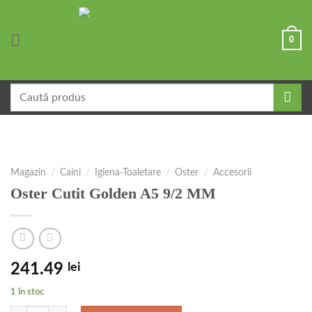
Skip
to
0
content
Caută
după:
Magazin
/
Caini
/
Igiena-Toaletare
/
Oster
/
Accesorii
Oster Cutit Golden A5 9/2 MM
241.49
lei
1 în stoc