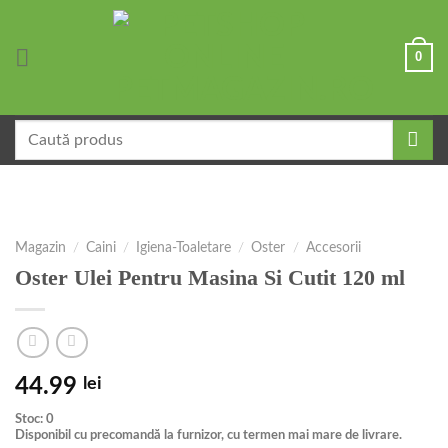
Skip
to
0
content
Caută
după:
Magazin
/
Caini
/
Igiena-Toaletare
/
Oster
/
Accesorii
Oster Ulei Pentru Masina Si Cutit 120 ml
44.99
lei
Stoc: 0
Disponibil cu precomandă la furnizor, cu termen mai mare de livrare.