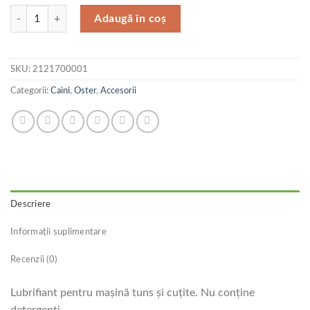
Cantitate Oster Ulei Pentru Masina Si Cutit 120 ml
Adaugă în coș
SKU:
2121700001
Categorii:
Caini
,
Oster
,
Accesorii
Descriere
Informații suplimentare
Recenzii (0)
Lubrifiant pentru maşină tuns şi cuţite. Nu conţine