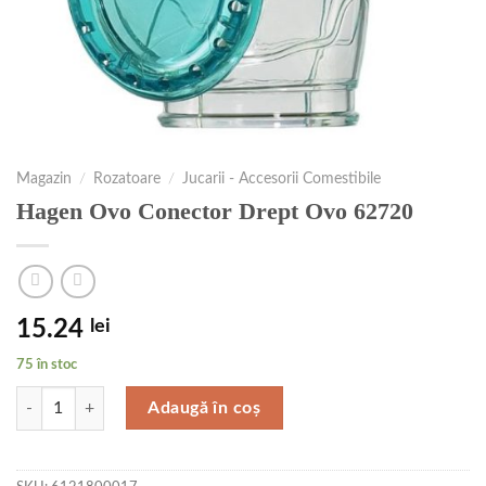
Magazin
/
Rozatoare
/
Jucarii - Accesorii Comestibile
Hagen Ovo Conector Drept Ovo 62720
15.24
lei
75 în stoc
Cantitate Hagen Ovo Conector Drept Ovo 62720
Adaugă în coș