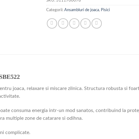
SKU:
3111700078
Categorii:
Ansambluri de joaca
,
Pisici
 SBE522
tru joaca, relaxare si miscare zilnica. Structura robusta si foart
activitate.
i poate consuma energia intr-un mod sanatos, contribuind la protej
era multiple zone de catarare si odihna.
uni complicate.