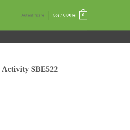
0
Autentificare
Coș /
0.00
lei
 Activity SBE522
522