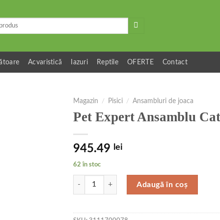
ătoare
Acvaristică
Iazuri
Reptile
OFERTE
Contact
Magazin
/
Pisici
/
Ansambluri de joaca
Pet Expert Ansamblu Cat
945.49
lei
62 în stoc
Cantitate Pet Expert Ansamblu Cat Activity SBE
Adaugă în coș