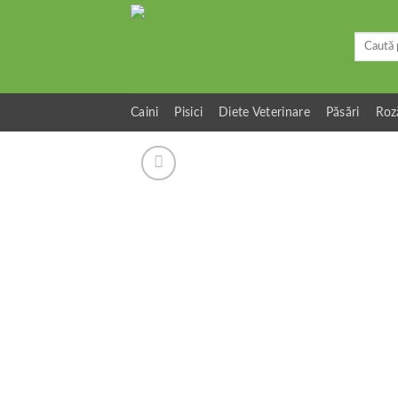
Skip
to
Caută
content
după:
Caini
Pisici
Diete Veterinare
Păsări
Roz