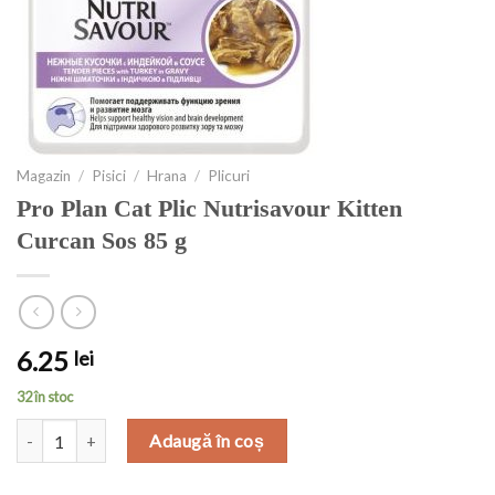
Magazin
/
Pisici
/
Hrana
/
Plicuri
Pro Plan Cat Plic Nutrisavour Kitten
Curcan Sos 85 g
6.25
lei
32 în stoc
Cantitate Pro Plan Cat Plic Nutrisavour Kitten Curcan Sos 85 g
Adaugă în coș