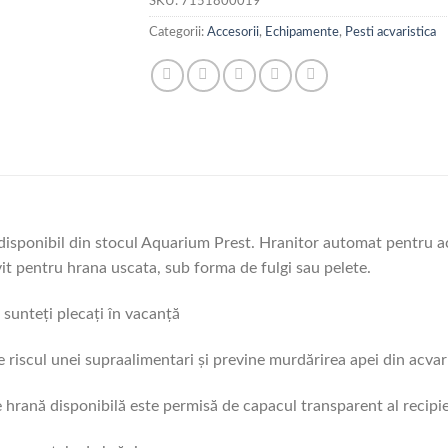
SKU:
7151800019
Categorii:
Accesorii
,
Echipamente
,
Pesti acvaristica
ponibil din stocul Aquarium Prest. Hranitor automat pentru ac
ivit pentru hrana uscata, sub forma de fulgi sau pelete.
ă sunteţi plecați în vacanţă
 riscul unei supraalimentari şi previne murdărirea apei din acva
 hrană disponibilă este permisă de capacul transparent al recipie