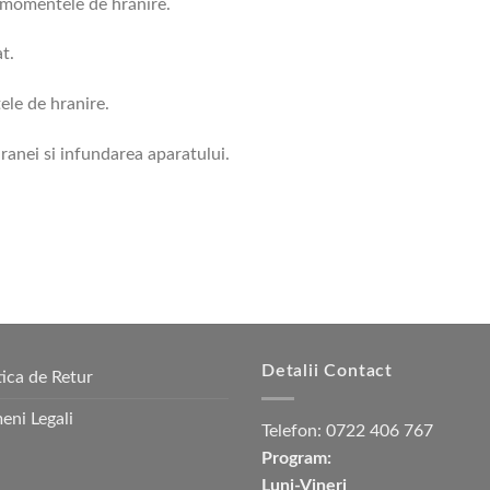
 momentele de hrănire.
t.
ele de hranire.
anei si infundarea aparatului.
Detalii Contact
tica de Retur
eni Legali
Telefon:
0722 406 767
Program:
Luni-Vineri