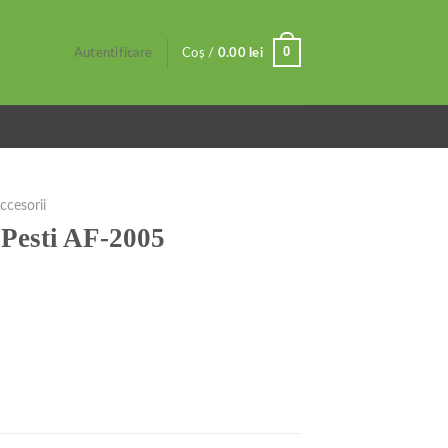
0
Autentificare
Coș /
0.00
lei
ccesorii
Pesti AF-2005
5