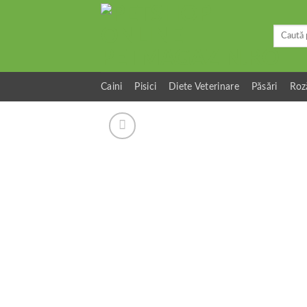
Skip
to
Caută
content
după:
Caini
Pisici
Diete Veterinare
Păsări
Roz