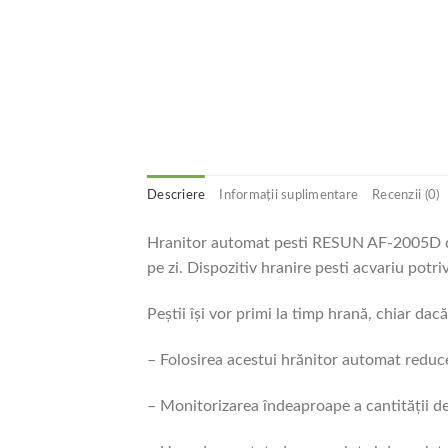
Descriere
Informații suplimentare
Recenzii (0)
Hranitor automat pesti RESUN AF-2005D dis
pe zi. Dispozitiv hranire pesti acvariu potr
Peştii îşi vor primi la timp hrană, chiar dac
– Folosirea acestui hrănitor automat reduce
– Monitorizarea îndeaproape a cantității de