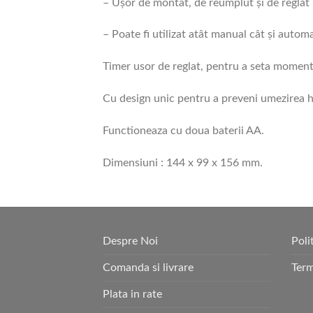
– Ușor de montat, de reumplut şi de reglat
– Poate fi utilizat atât manual cât şi automa
Timer usor de reglat, pentru a seta moment
Cu design unic pentru a preveni umezirea hr
Functioneaza cu doua baterii AA.
Dimensiuni : 144 x 99 x 156 mm.
Despre Noi
Poli
Comanda si livrare
Term
Plata in rate