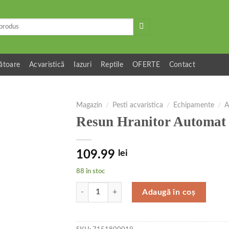
ătoare
Acvaristică
Iazuri
Reptile
OFERTE
Contact
Magazin
/
Pesti acvaristica
/
Echipamente
/
A
Resun Hranitor Automat 
109.99
lei
88 în stoc
Cantitate Resun Hranitor Automat Pesti AF-200
Adaugă în coș