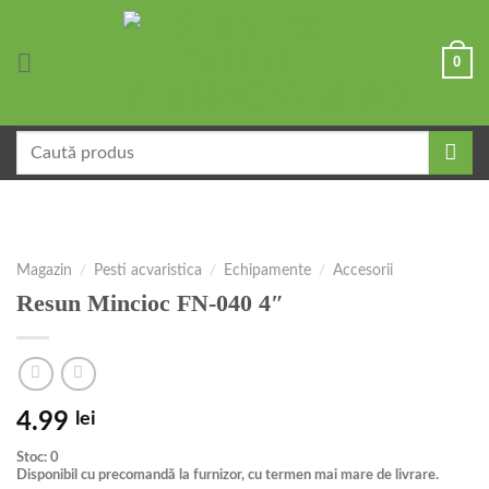
Skip
to
0
content
Caută
după:
Magazin
/
Pesti acvaristica
/
Echipamente
/
Accesorii
Resun Mincioc FN-040 4″
4.99
lei
Stoc: 0
Disponibil cu precomandă la furnizor, cu termen mai mare de livrare.