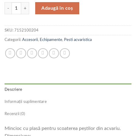
Cantitate Resun Mincioc FN-040 4"
Adaugă în coș
SKU:
7152100204
Categorii:
Accesorii
,
Echipamente
,
Pesti acvaristica
Descriere
Informații suplimentare
Recenzii (0)
Mincioc cu plasă pentru scoaterea peştilor din acvariu.