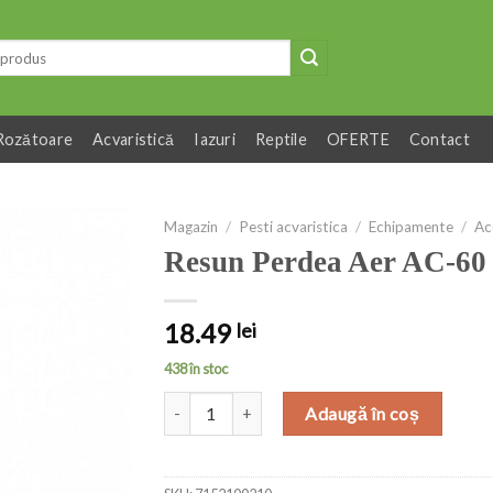
Rozătoare
Acvaristică
Iazuri
Reptile
OFERTE
Contact
Magazin
/
Pesti acvaristica
/
Echipamente
/
Ac
Resun Perdea Aer AC-60
18.49
lei
438 în stoc
Cantitate Resun Perdea Aer AC-60
Adaugă în coș