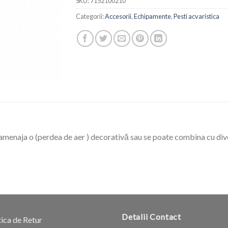
SKU:
7152100210
Categorii:
Accesorii
,
Echipamente
,
Pesti acvaristica
 amenaja o (perdea de aer ) decorativă sau se poate combina cu dive
Detalii Contact
tica de Retur