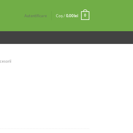
0
Autentificare
Coș /
0.00
lei
cesorii