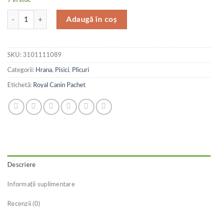
Cantitate Royal Canin Felin Plic Sterilised 85 g Promo 3+1
Adaugă în coș
SKU:
3101111089
Categorii:
Hrana
,
Pisici
,
Plicuri
Etichetă:
Royal Canin Pachet
Descriere
Informații suplimentare
Recenzii (0)