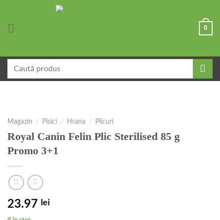
Skip
to
0
content
Caută
după:
Magazin
/
Pisici
/
Hrana
/
Plicuri
Royal Canin Felin Plic Sterilised 85 g
Promo 3+1
23.97
lei
9 în stoc