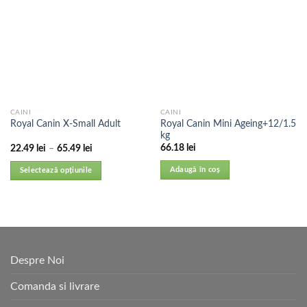
CAINI
CAINI
Royal Canin Mini Ageing+12/1.5
Royal Canin X-Small Adult
kg
66.18
lei
22.49
lei
–
65.49
lei
Adaugă în coș
Selectează opțiunile
Despre Noi
Comanda si livrare