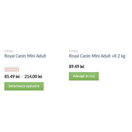
CAINI
CAINI
Royal Canin Mini Adult
Royal Canin Mini Adult +8 2 kg
89.49
lei
Evaluat la
Adaugă în coș
85.49
lei
–
214.00
lei
5.00
din 5
Selectează opțiunile