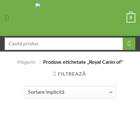
Skip
to
0
content
Caută
după:
Magazin
/
Produse etichetate „Royal Canin of”
FILTREAZĂ