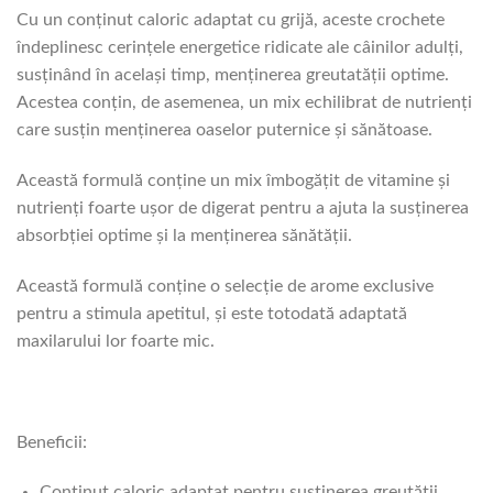
Cu un conţinut caloric adaptat cu grijă, aceste crochete
îndeplinesc cerinţele energetice ridicate ale câinilor adulţi,
susţinând în acelaşi timp, menţinerea greutatăţii optime.
Acestea conţin, de asemenea, un mix echilibrat de nutrienţi
care susţin menţinerea oaselor puternice şi sănătoase.
Această formulă conţine un mix îmbogăţit de vitamine şi
nutrienţi foarte uşor de digerat pentru a ajuta la susţinerea
absorbţiei optime şi la menţinerea sănătăţii.
Această formulă conţine o selecţie de arome exclusive
pentru a stimula apetitul, şi este totodată adaptată
maxilarului lor foarte mic.
Beneficii:
Conţinut caloric adaptat pentru susţinerea greutăţii