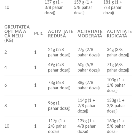
137 g (1 +
159 g (1 +
181 g (1 +
10
3/8 pahar
5/8 pahar
7/8 pahar
dozaj)
dozaj)
dozaj)
GREUTATEA
OPTIMĂ A
ACTIVITATE
ACTIVITATE
ACTIVITATE
PLIC
CÂINELUI
REDUSĂ
MODERATĂ
RIDICATĂ
(KG)
21g (2/8
27g (2/8
34g (3/8
2
1
pahar dozaj)
pahar dozaj)
pahar dozaj)
49g (4/8
60g (5/8
71g (6/8
4
1
pahar dozaj)
pahar dozaj)
pahar dozaj)
103g (1 +
73g (6/8
88g (7/8
6
1
1/8 pahar
pahar dozaj)
pahar dozaj)
dozaj)
114g (1 +
133g (1 +
96g (1
8
1
2/8 pahar
3/8 pahar
pahar dozaj)
dozaj)
dozaj)
117g (1 +
139g (1 +
160g (1 +
10
1
2/8 pahar
4/8 pahar
5/8 pahar
dozaj)
dozaj)
dozaj)