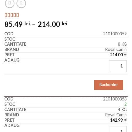
Evaluat la
85.49
lei
–
214.00
lei
5.00
din 5
pe baza unei
2101000359
singure
evaluări
8 KG
Royal Canin
214.00
lei
Backorder
2101000358
2
4 KG
Royal Canin
142.99
lei