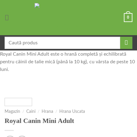
Skip
to
0
content
Caută
după:
Royal Canin Mini Adult este o hrană completă și echilibrată
pentru câinii de talie mică (până la 10 kg), cu vârsta de peste 10
luni.
Magazin
/
Caini
/
Hrana
/
Hrana Uscata
Royal Canin Mini Adult