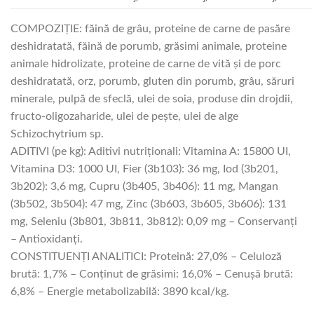
COMPOZIŢIE: făină de grâu, proteine de carne de pasăre
deshidratată, făină de porumb, grăsimi animale, proteine
animale hidrolizate, proteine de carne de vită şi de porc
deshidratată, orz, porumb, gluten din porumb, grâu, săruri
minerale, pulpă de sfeclă, ulei de soia, produse din drojdii,
fructo-oligozaharide, ulei de peşte, ulei de alge
Schizochytrium sp.
ADITIVI (pe kg): Aditivi nutriţionali: Vitamina A: 15800 UI,
Vitamina D3: 1000 UI, Fier (3b103): 36 mg, Iod (3b201,
3b202): 3,6 mg, Cupru (3b405, 3b406): 11 mg, Mangan
(3b502, 3b504): 47 mg, Zinc (3b603, 3b605, 3b606): 131
mg, Seleniu (3b801, 3b811, 3b812): 0,09 mg – Conservanţi
– Antioxidanţi.
CONSTITUENŢI ANALITICI: Proteină: 27,0% – Celuloză
brută: 1,7% – Conţinut de grăsimi: 16,0% – Cenuşă brută:
6,8% – Energie metabolizabilă: 3890 kcal/kg.