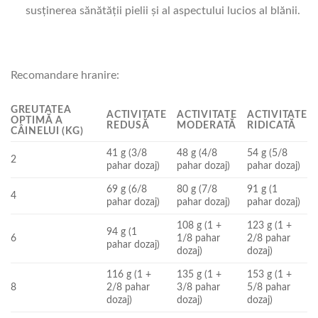
susţinerea sănătăţii pielii şi al aspectului lucios al blănii.
Recomandare hranire:
GREUTATEA
ACTIVITATE
ACTIVITATE
ACTIVITATE
OPTIMĂ A
REDUSĂ
MODERATĂ
RIDICATĂ
CÂINELUI (KG)
41 g (3/8
48 g (4/8
54 g (5/8
2
pahar dozaj)
pahar dozaj)
pahar dozaj)
69 g (6/8
80 g (7/8
91 g (1
4
pahar dozaj)
pahar dozaj)
pahar dozaj)
108 g (1 +
123 g (1 +
94 g (1
6
1/8 pahar
2/8 pahar
pahar dozaj)
dozaj)
dozaj)
116 g (1 +
135 g (1 +
153 g (1 +
8
2/8 pahar
3/8 pahar
5/8 pahar
dozaj)
dozaj)
dozaj)