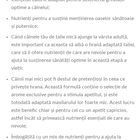
optime a câinelui;
Nutrienţi pentru a susţine menţinerea oaselor sănătoase
şi puternice;
Când câinele tău de talie mică ajunge la vârsta adultă,
este important ca aceasta să aibă o hrană adaptată taliei,
care să îi ofere nutrienţii de care are nevoie pentru a
ajuta la susţinerea sănătăţi optime în această etapă a
vieţii;
Câinii mai mici pot fi destul de pretenţioşi în ceea ce
priveşte hrana. Această formulă conţine o selecţie de
arome exclusive pentru a stimula apetitul, şi este
totodată adaptată maxilarului lor foarte mic. Acest lucru
este benefic chiar şi pentru cei cu un apetit capricios,
astfel încât să primească nutrienţii esenţiali de care au
nevoie;
Îmbogăţită cu un mix de nutrienţi pentru a ajuta la