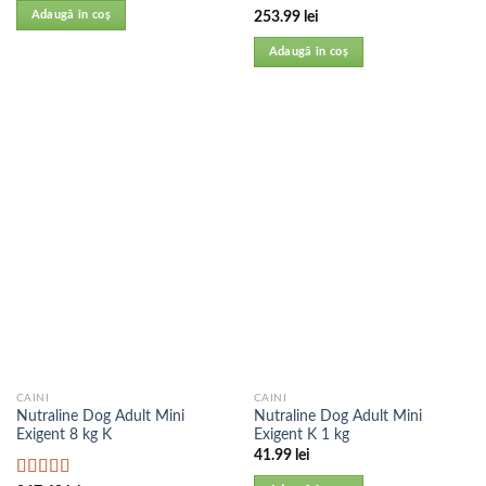
Evaluat la
Adaugă în coș
253.99
lei
5.00
din 5
Adaugă în coș
CAINI
CAINI
Nutraline Dog Adult Mini
Nutraline Dog Adult Mini
Exigent 8 kg K
Exigent K 1 kg
41.99
lei