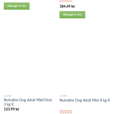
Evaluat la
Adaugă în coș
384.49
lei
5.00
din 5
Adaugă în coș
CAINI
CAINI
Nutraline Dog Adult Miel/Orez
Nutraline Dog Adult Mini 8 kg K
3 kg K
123.99
lei