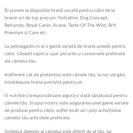
Îți punem la dispoziție hrană uscată pentru câini de la
brand-uri de top precum: Nutraline, Dog Concept,
Belcando, Royal Canin, Acana, Taste Of The Wild, Brit
Premium și Care etc.
La petmagazin.ro ai o gamă variată de hrană umedă pentru
câini. Găsești rapid și ușor plicurile și conservele preferate
ale câinelui tău.
Indiferent cât de pretențios este câinele tău, la noi vei găsi
întotdeauna hrana potrivită pentru el.
O nutriție corespunzătoare aigură o viață sănătoasă pentru
câinele tău. Scopul nostru este asigurarea unei game variate
de produse pentru câini, astfel încât să-i poți achiziționa
câinelui tău articolele preferate.
Sistemul digestiv al câinelui este diferit de al tău, iar