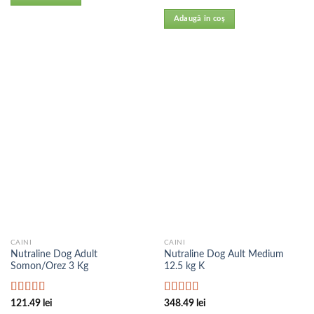
5.00
din 5
Adaugă în coș
CAINI
CAINI
Nutraline Dog Adult
Nutraline Dog Ault Medium
Somon/Orez 3 Kg
12.5 kg K
Evaluat la
Evaluat la
121.49
lei
348.49
lei