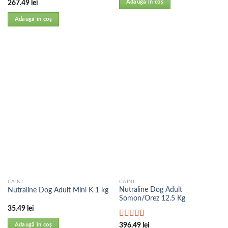
Evaluat la
Adaugă în coș
267.49
lei
5.00
din 5
Adaugă în coș
CAINI
CAINI
Nutraline Dog Adult
Nutraline Dog Adult Mini K 1 kg
Somon/Orez 12.5 Kg
35.49
lei
Evaluat la
Adaugă în coș
396.49
lei