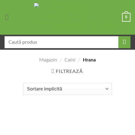
Skip
to
0
content
Caută
după:
Magazin
/
Caini
/
Hrana
FILTREAZĂ