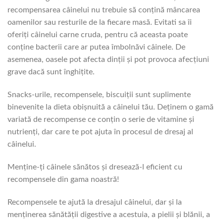
recompensarea câinelui nu trebuie să conțină mâncarea
oamenilor sau resturile de la fiecare masă. Evitati sa îi
oferiți câinelui carne cruda, pentru că aceasta poate
conține bacterii care ar putea îmbolnăvi câinele. De
asemenea, oasele pot afecta dinții și pot provoca afecțiuni
grave dacă sunt înghițite.
Snacks-urile, recompensele, biscuiții sunt suplimente
binevenite la dieta obișnuită a câinelui tău. Deținem o gamă
variată de recompense ce conțin o serie de vitamine și
nutrienți, dar care te pot ajuta în procesul de dresaj al
câinelui.
Menține-ți câinele sănătos și dresează-l eficient cu
recompensele din gama noastră!
Recompensele te ajută la dresajul câinelui, dar și la
menținerea sănătății digestive a acestuia, a pielii și blănii, a