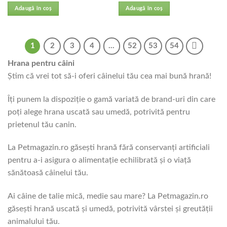
5.00
din 5
5.00
din 5
Adaugă în coș
Adaugă în coș
1
2
3
4
…
52
53
54
Hrana pentru câini
Știm că vrei tot să-i oferi câinelui tău cea mai bună hrană!
Îți punem la dispoziție o gamă variată de brand-uri din care
poți alege hrana uscată sau umedă, potrivită pentru
prietenul tău canin.
La Petmagazin.ro găsești hrană fără conservanți artificiali
pentru a-i asigura o alimentație echilibrată și o viață
sănătoasă câinelui tău.
Ai câine de talie mică, medie sau mare? La Petmagazin.ro
găsești hrană uscată și umedă, potrivită vârstei și greutății
animalului tău.