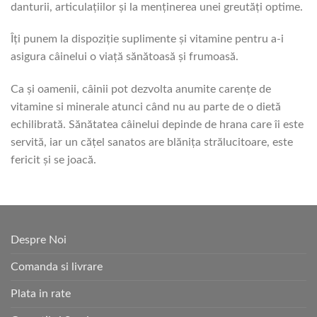
danturii, articulațiilor și la menținerea unei greutăți optime.
Îți punem la dispoziție suplimente și vitamine pentru a-i
asigura câinelui o viață sănătoasă și frumoasă.
Ca și oamenii, câinii pot dezvolta anumite carențe de
vitamine si minerale atunci când nu au parte de o dietă
echilibrată. Sănătatea câinelui depinde de hrana care îi este
servită, iar un cățel sanatos are blănița strălucitoare, este
fericit și se joacă.
Despre Noi
Comanda si livrare
Plata in rate