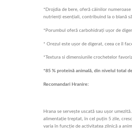
*Drojdia de bere,
oferă câinilor numeroase b
nutrienți esențiali, contribuind la o blană s
*Porumbul oferă carbohidrați ușor de digera
*
Orezul este ușor de digerat, ceea ce îl fac
*Textura si dimensiunile crochetelor favorize
*85 % proteină animală, din nivelul total d
Recomandari Hranire:
Hrana se servește uscată sau ușor umezită. 
alimentație treptat, în cel puțin 5 zile, cre
varia în funcție de activitatea zilnică a ani