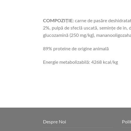
COMPOZIȚIE:
carne de pasăre deshidratată
2%, pulpă de sfeclă uscată, semințe de in, d
glucozamină (250 mg/kg), mananooligozaharid
89% proteine ​​de origine animală
Energie metabolizabilă: 4268 kcal/kg
Despre Noi
Poli