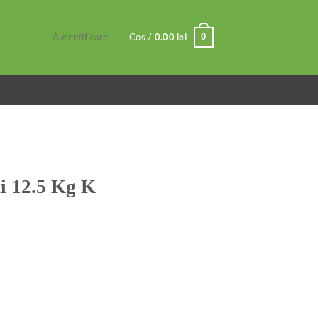
0
Autentificare
Coș /
0.00
lei
i 12.5 Kg K