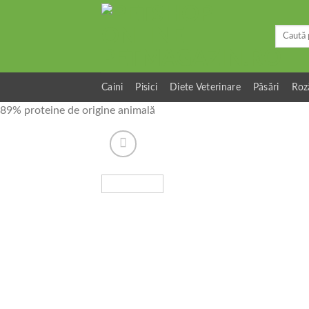
Skip
to
Caută
content
după:
Caini
Pisici
Diete Veterinare
Păsări
Roz
89% proteine ​​de origine animală