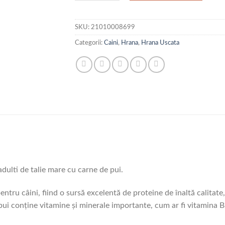
SKU:
21010008699
Categorii:
Caini
,
Hrana
,
Hrana Uscata
ulti de talie mare cu carne de pui.
ntru câini, fiind o sursă excelentă de proteine de înaltă calitate
i conține vitamine și minerale importante, cum ar fi vitamina B12,