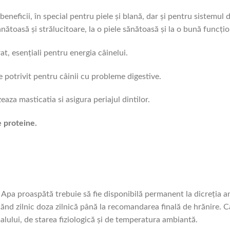
eneficii, în special pentru piele și blană, dar și pentru sistemul d
ănătoasă și strălucitoare, la o piele sănătoasă și la o bună funcțio
t, esențiali pentru energia câinelui.
e potrivit pentru câinii cu probleme digestive.
aza masticatia si asigura periajul dintilor.
e proteine.
Apa proaspătă trebuie să fie disponibilă permanent la dicreția a
scănd zilnic doza zilnică până la recomandarea finală de hrănire. C
malului, de starea fiziologică și de temperatura ambiantă.