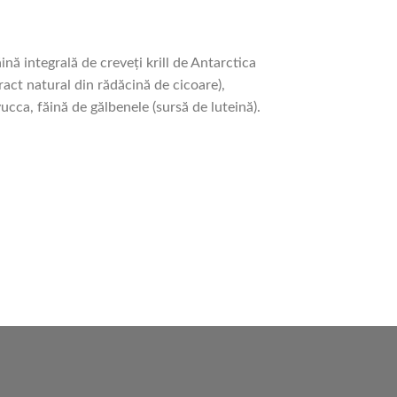
ă integrală de creveți krill de Antarctica
ract natural din rădăcină de cicoare),
ca, făină de gălbenele (sursă de luteină).