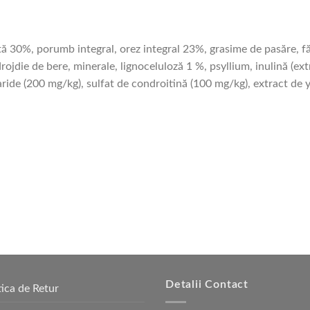
 30%, porumb integral, orez integral 23%, grasime de pasăre, făin
rojdie de bere, minerale, lignoceluloză 1 %, psyllium, inulină (ext
e (200 mg/kg), sulfat de condroitină (100 mg/kg), extract de yuc
Detalii Contact
tica de Retur