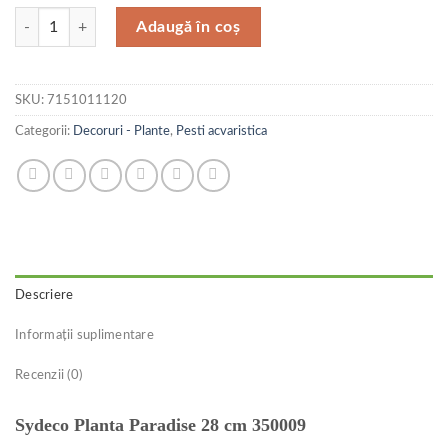
Cantitate Sydeco Planta Paradise 28 cm 350009
Adaugă în coș
SKU:
7151011120
Categorii:
Decoruri - Plante
,
Pesti acvaristica
Descriere
Informații suplimentare
Recenzii (0)
Sydeco Planta Paradise 28 cm 350009