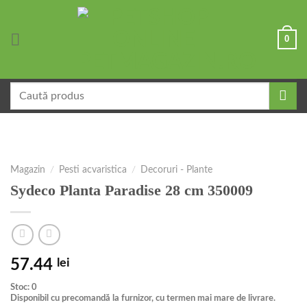
Skip
to
0
content
Caută
după:
Magazin
/
Pesti acvaristica
/
Decoruri - Plante
Sydeco Planta Paradise 28 cm 350009
57.44
lei
Stoc: 0
Disponibil cu precomandă la furnizor, cu termen mai mare de livrare.