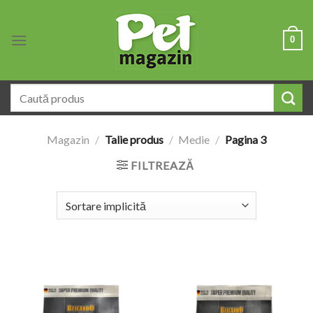
Skip
to
0
content
Caută
după:
Magazin
/
Talie produs
/
Medie
/
Pagina 3
FILTREAZĂ