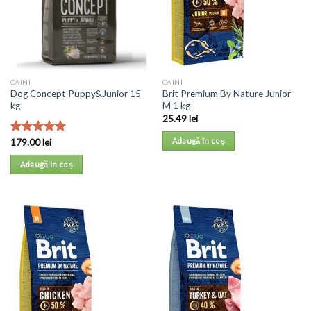
CAINI
CAINI
Dog Concept Puppy&Junior 15
Brit Premium By Nature Junior
kg
M 1 kg
25.49
lei
Adaugă în coș
Evaluat la
179.00
lei
5.00
din 5
Adaugă în coș