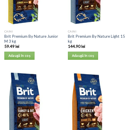
CAINI
CAINI
Brit Premium By Nature Junior
Brit Premium By Nature Light 15
M 3 kg
kg
59.49
lei
144.90
lei
Adaugă în coș
Adaugă în coș