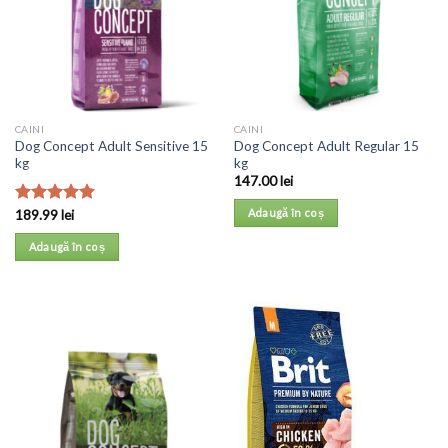
CAINI
CAINI
Dog Concept Adult Sensitive 15
Dog Concept Adult Regular 15
kg
kg
147.00
lei
Adaugă în coș
Evaluat la
189.99
lei
5.00
din 5
Adaugă în coș