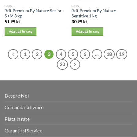
CAINI
CAINI
Brit Premium By Nature Senior
Brit Premium By Nature
S+M 3 kg
Sensitive 1 kg
51.99
lei
30.99
lei
Adaugă în coș
Adaugă în coș
1
2
3
4
5
6
…
18
19
20
Despre Noi
Comanda si livrare
Plata in rate
Garantii si Service