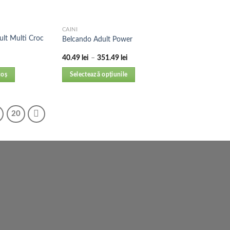
CAINI
lt Multi Croc
Belcando Adult Power
40.49
lei
–
351.49
lei
coș
Selectează opțiunile
20