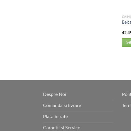
CAINI
Belc
42.4
Se
Despre Noi
Poli
Comanda si livrare
Term
Plata in rate
Garantii si Service