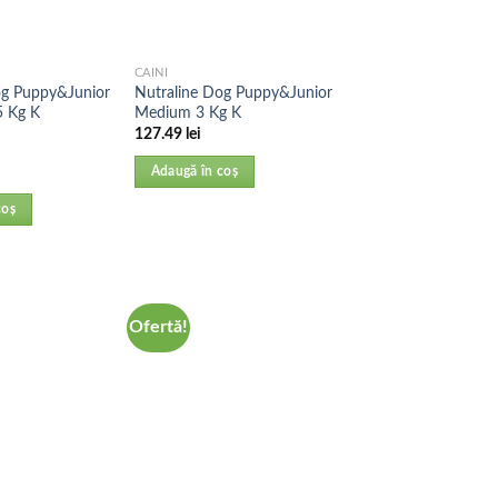
CAINI
og Puppy&Junior
Nutraline Dog Puppy&Junior
 Kg K
Medium 3 Kg K
127.49
lei
Adaugă în coș
coș
Ofertă!