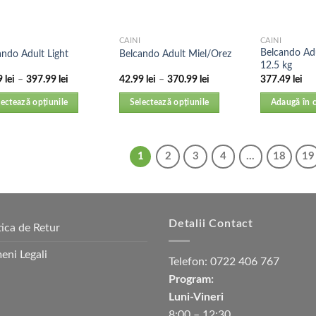
CAINI
CAINI
Belcando Adu
ando Adult Light
Belcando Adult Miel/Orez
12.5 kg
9
lei
–
397.99
lei
42.99
lei
–
370.99
lei
377.49
lei
lectează opțiunile
Selectează opțiunile
Adaugă în 
1
2
3
4
…
18
19
Detalii Contact
tica de Retur
eni Legali
Telefon:
0722 406 767
Program:
Luni-Vineri
8:00 – 12:30