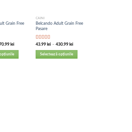
CAINI
lt Grain Free
Belcando Adult Grain Free
Pasare
Evaluat la
70.99
lei
43.99
lei
–
430.99
lei
5.00
din 5
opțiunile
Selectează opțiunile