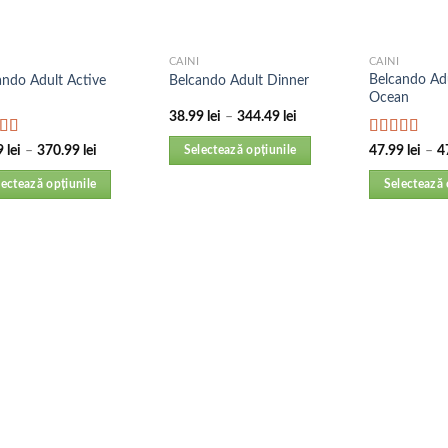
CAINI
CAINI
Belcando Adu
ando Adult Active
Belcando Adult Dinner
Ocean
38.99
lei
–
344.49
lei
uat la
Evaluat la
9
lei
–
370.99
lei
47.99
lei
–
4
Selectează opțiunile
din 5
5.00
din 5
lectează opțiunile
Selectează 