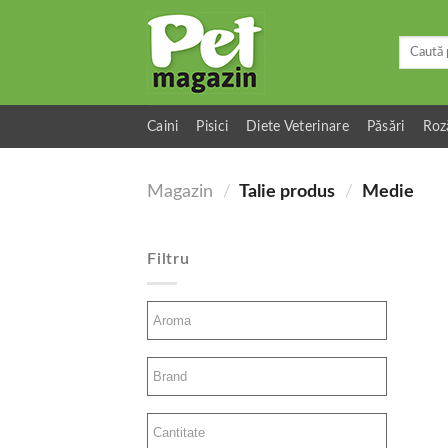
Skip
to
Caută
content
după:
Caini
Pisici
Diete Veterinare
Păsări
Roz
Magazin
/
Talie produs
/
Medie
Filtru