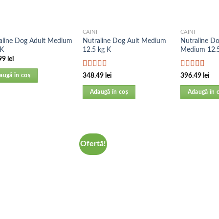
CAINI
CAINI
aline Dog Adult Medium
Nutraline Dog Ault Medium
Nutraline D
 K
12.5 kg K
Medium 12.5
99
lei
Evaluat la
Evaluat la
348.49
lei
396.49
lei
augă în coș
5.00
din 5
5.00
din 5
Adaugă în coș
Adaugă în 
Ofertă!