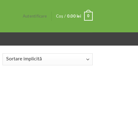
0
Autentificare
Coș /
0.00
lei