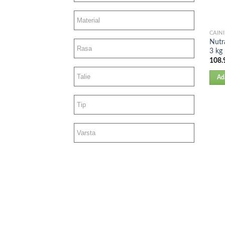
CAINI
Nutr
3 kg
108.
Ad