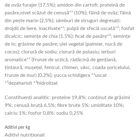
de ovăz furajer (17,5%); amidon din cartofi; proteină de
pasăre,nivel scăzut de cenuşă*¹ (10%); făină de ovăz; făină
din pește marin (2,5%); sâmburi de struguri degresați;
drojdii de bere, inactivate*¹; pulpă de sfeclă uscată*²; fosfat
dicalcic; semințe de chia (1,5%); ficat de pasăre*³; semințe
de in; grăsime de pasăre; ulei vegetal (palmier, nucă de
cocos); clorură de sodiu; clorură de potasiu; ierburi
aromatice*¹ (frunze de urzică, rădăcină de gențiană,
țintaură, mușețel, fenicul, chimen, vâsc, coada șoricelului,
frunze de mur) (0,2%); yucca schidigera *¹uscat
*²dezaharisit *³hidrolizat
Constituenți analitic: proteine 19,8%; conținut de grăsimi
9%; cenușă brută 6,5%; fibre brute 5%; umiditate 10%;
calciu 1%; fosfor 0,8%; sodiu 0,25%
Aditivi per kg
Aditivi nutriționali