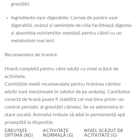
greutății.
Ingrediente ușor digerabile: Carnea de pasăre ușor
digerabilă, ovăzul și semințele de chia facilitează digestia
și absorbția nutrienților esențiali pentru câinii cu un
metabolism mai lent.
Recomandare de hranire:
Hrană completă pentru câini adulți cu nivel scăzut de
activitate.
Cantitățile medii recomandate pentru hrănirea câinilor
adulți sunt menționate în tabelul de pe ambalaj. Cantitatea
corectă de hrană poate fi stabilită cel mai bine printr-un
control periodic al greutății câinelui. Se va administra în
stare uscată. Animalul trebuie să aibă în permanență apă
proaspătă la dispoziție.
GREUTATE
ACTIVITATE
NIVEL SCĂZUT DE
OPTIMĂ (KG)
NORMALĂ (G)
ACTIVITATE (G)