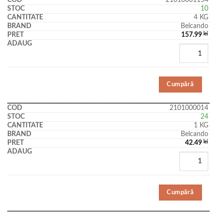
21010001154
10
4 KG
Belcando
157.99
lei
Cumpără
2101000014
24
1 KG
Belcando
42.49
lei
Cumpără