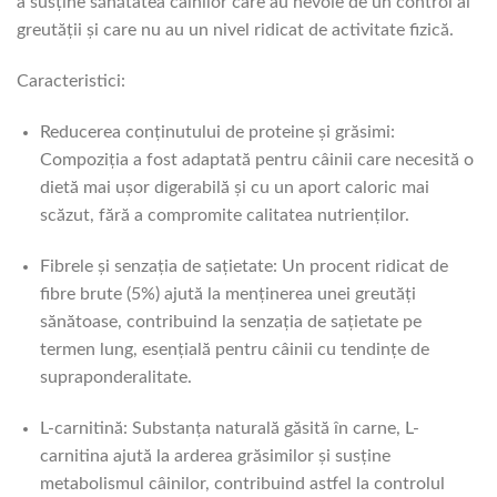
a susține sănătatea câinilor care au nevoie de un control al
greutății și care nu au un nivel ridicat de activitate fizică.
Caracteristici:
Reducerea conținutului de proteine și grăsimi:
Compoziția a fost adaptată pentru câinii care necesită o
dietă mai ușor digerabilă și cu un aport caloric mai
scăzut, fără a compromite calitatea nutrienților.
Fibrele și senzația de sațietate: Un procent ridicat de
fibre brute (5%) ajută la menținerea unei greutăți
sănătoase, contribuind la senzația de sațietate pe
termen lung, esențială pentru câinii cu tendințe de
supraponderalitate.
L-carnitină: Substanța naturală găsită în carne, L-
carnitina ajută la arderea grăsimilor și susține
metabolismul câinilor, contribuind astfel la controlul