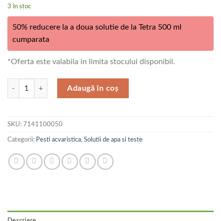
3 în stoc
50% reducere la a doua solutie de la Tetra 500 ml
cumparata
*Oferta este valabila in limita stocului disponibil.
Cantitate Tetra Aqua Algumin 500 ml
Adaugă în coș
SKU:
7141100050
Categorii:
Pesti acvaristica
,
Solutii de apa si teste
Descriere