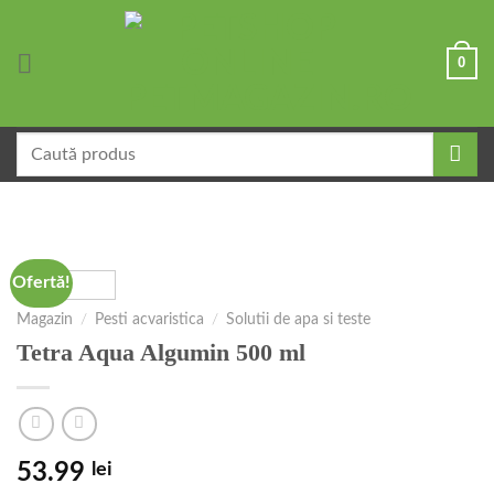
Skip
to
0
content
Caută
după:
Ofertă!
Magazin
/
Pesti acvaristica
/
Solutii de apa si teste
Tetra Aqua Algumin 500 ml
53.99
lei