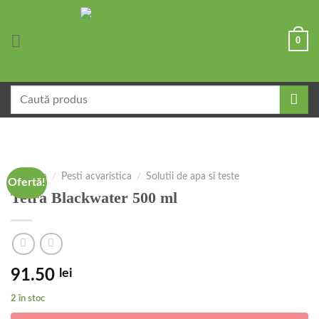
Skip
to
0
content
Caută
după:
Magazin
/
Pesti acvaristica
/
Solutii de apa si teste
Ofertă!
Tetra Blackwater 500 ml
91.50
lei
2 în stoc