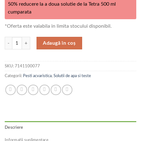
50% reducere la a doua solutie de la Tetra 500 ml
cumparata
*Oferta este valabila in limita stocului disponibil.
Cantitate Tetra Blackwater 500 ml
Adaugă în coș
SKU:
7141100077
Categorii:
Pesti acvaristica
,
Solutii de apa si teste
Descriere
Informații suplimentare