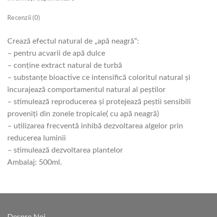
Recenzii (0)
Crează efectul natural de „apă neagră”:
– pentru acvarii de apă dulce
– conţine extract natural de turbă
– substanţe bioactive ce intensifică coloritul natural şi
încurajează comportamentul natural al peştilor
– stimulează reproducerea şi protejează peştii sensibili
proveniţi din zonele tropicale( cu apă neagră)
– utilizarea frecventă inhibă dezvoltarea algelor prin
reducerea luminii
– stimulează dezvoltarea plantelor
Ambalaj: 500ml.
Despre Noi