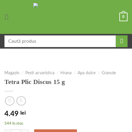
Skip
to
0
content
Caută
după:
Magazin
/
Pesti acvaristica
/
Hrana
/
Apa dulce
/
Granule
Tetra Plic Discus 15 g
4.49
lei
544 în stoc