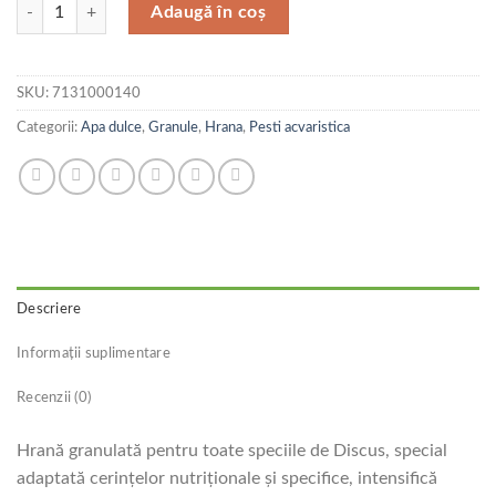
Cantitate Tetra Plic Discus 15 g
Adaugă în coș
SKU:
7131000140
Categorii:
Apa dulce
,
Granule
,
Hrana
,
Pesti acvaristica
Descriere
Informații suplimentare
Recenzii (0)
Hrană granulată pentru toate speciile de Discus, special
adaptată cerinţelor nutriţionale şi specifice, intensifică