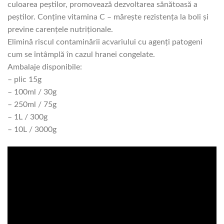
culoarea peştilor, promovează dezvoltarea sănătoasă a
peştilor. Conţine vitamina C – măreşte rezistenţa la boli şi
previne carenţele nutriţionale.
Elimină riscul contaminării acvariului cu agenţi patogeni
cum se întâmplă în cazul hranei congelate.
Ambalaje disponibile:
– plic 15g
– 100ml / 30g
– 250ml / 75g
– 1L / 300g
– 10L / 3000g