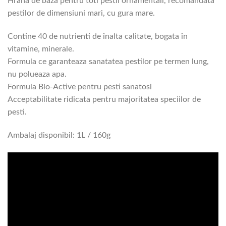
Hrana de baza pentru toti pestii ornamentali, recomandata
pestilor de dimensiuni mari, cu gura mare.
Contine 40 de nutrienti de înalta calitate, bogata în
vitamine, minerale.
Formula ce garanteaza sanatatea pestilor pe termen lung,
nu polueaza apa.
Formula Bio-Active pentru pesti sanatosi
Acceptabilitate ridicata pentru majoritatea speciilor de
pesti.
Ambalaj disponibil: 1L / 160g