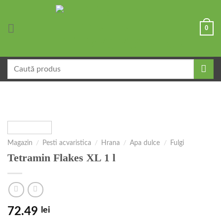
Skip
to
0
content
Caută
după:
Magazin
/
Pesti acvaristica
/
Hrana
/
Apa dulce
/
Fulgi
Tetramin Flakes XL 1 l
72.49
lei