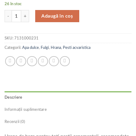
26 în stoc
Cantitate Tetramin Flakes XL 1 l
Adaugă în coș
SKU:
7131000231
Categorii:
Apa dulce
,
Fulgi
,
Hrana
,
Pesti acvaristica
Descriere
Informații suplimentare
Recenzii (0)