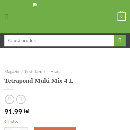
Skip
to
0
content
Caută
după:
Magazin
/
Pesti-Iazuri
/
Hrana
Tetrapond Multi Mix 4 L
91.99
lei
6 în stoc