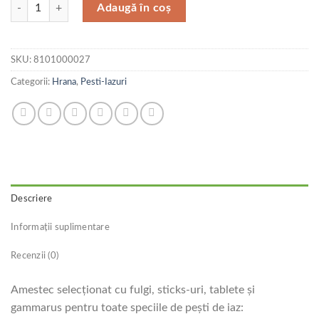
Cantitate Tetrapond Multi Mix 4 L
Adaugă în coș
SKU:
8101000027
Categorii:
Hrana
,
Pesti-Iazuri
Descriere
Informații suplimentare
Recenzii (0)
Amestec selecţionat cu fulgi, sticks-uri, tablete şi
gammarus pentru toate speciile de peşti de iaz: