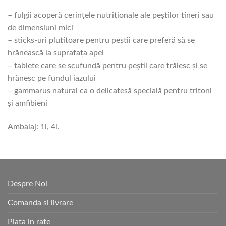
– fulgii acoperă cerinţele nutriţionale ale peştilor tineri sau
de dimensiuni mici
– sticks-uri plutitoare pentru peştii care preferă să se
hrănească la suprafaţa apei
– tablete care se scufundă pentru peştii care trăiesc şi se
hrănesc pe fundul iazului
– gammarus natural ca o delicatesă specială pentru tritoni
şi amfibieni
Ambalaj: 1l, 4l.
Despre Noi
Comanda si livrare
Plata in rate