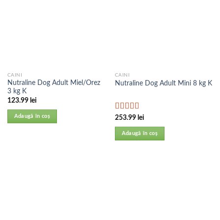
CAINI
CAINI
Nutraline Dog Adult Miel/Orez
Nutraline Dog Adult Mini 8 kg K
3 kg K
123.99
lei
Evaluat la
Adaugă în coș
253.99
lei
5.00
din 5
Adaugă în coș