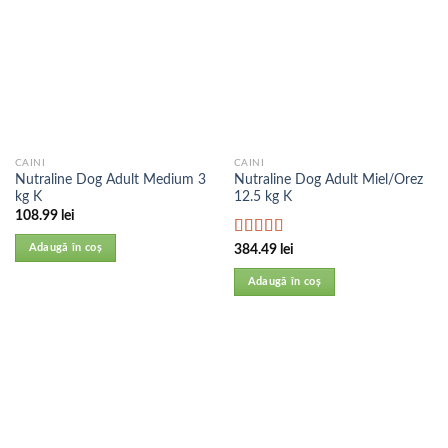
CAINI
CAINI
Nutraline Dog Adult Medium 3
Nutraline Dog Adult Miel/Orez
kg K
12.5 kg K
108.99
lei
Evaluat la
Adaugă în coș
384.49
lei
5.00
din 5
Adaugă în coș