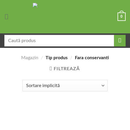
Skip
to
0
content
Caută
după:
Magazin
/
Tip produs
/
Fara conservanti
FILTREAZĂ