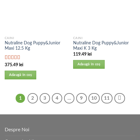
CAINI
CAINI
Nutraline Dog Puppy&Junior
Nutraline Dog Puppy&Junior
Maxi 12.5 Kg
Maxi K 3 Kg
119.49
lei
Evaluat la
Adaugă în coș
375.49
lei
5.00
din 5
Adaugă în coș
1
2
3
4
…
9
10
11
Despre Noi