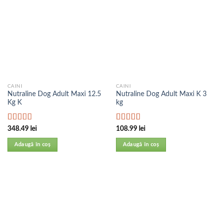
CAINI
CAINI
Nutraline Dog Adult Maxi 12.5
Nutraline Dog Adult Maxi K 3
Kg K
kg
Evaluat la
Evaluat la
348.49
lei
108.99
lei
5.00
din 5
5.00
din 5
Adaugă în coș
Adaugă în coș