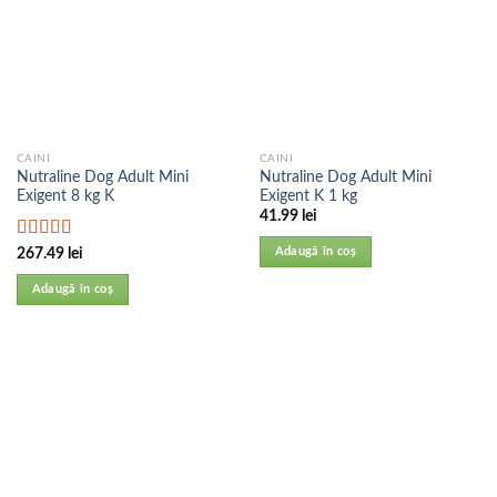
CAINI
CAINI
Nutraline Dog Adult Mini
Nutraline Dog Adult Mini
Exigent 8 kg K
Exigent K 1 kg
41.99
lei
Evaluat la
Adaugă în coș
267.49
lei
5.00
din 5
Adaugă în coș