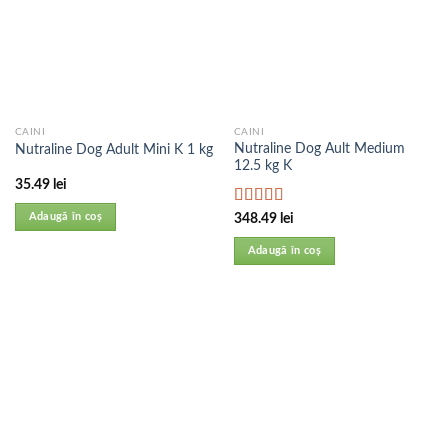
CAINI
CAINI
Nutraline Dog Ault Medium
Nutraline Dog Adult Mini K 1 kg
12.5 kg K
35.49
lei
Evaluat la
Adaugă în coș
348.49
lei
5.00
din 5
Adaugă în coș