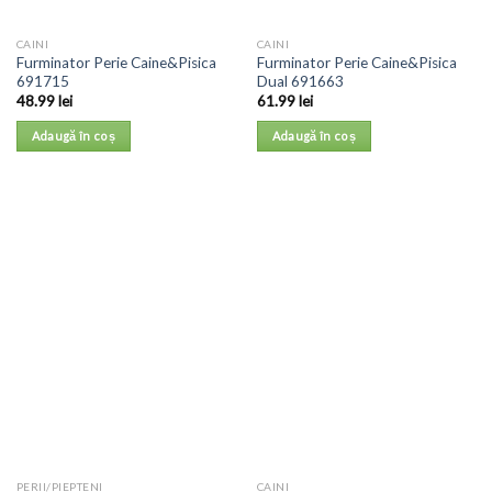
CAINI
CAINI
Furminator Perie Caine&Pisica
Furminator Perie Caine&Pisica
691715
Dual 691663
48.99
lei
61.99
lei
Adaugă în coș
Adaugă în coș
PERII/PIEPTENI
CAINI