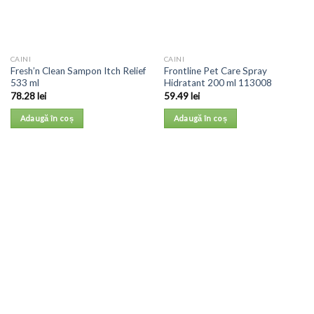
CAINI
CAINI
Fresh’n Clean Sampon Itch Relief
Frontline Pet Care Spray
533 ml
Hidratant 200 ml 113008
78.28
lei
59.49
lei
Adaugă în coș
Adaugă în coș