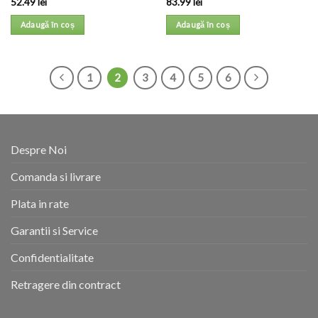
52.49
lei
83.99
lei
Adaugă în coș
Adaugă în coș
1
2
3
4
5
6
Despre Noi
Comanda si livrare
Plata in rate
Garantii si Service
Confidentialitate
Retragere din contract