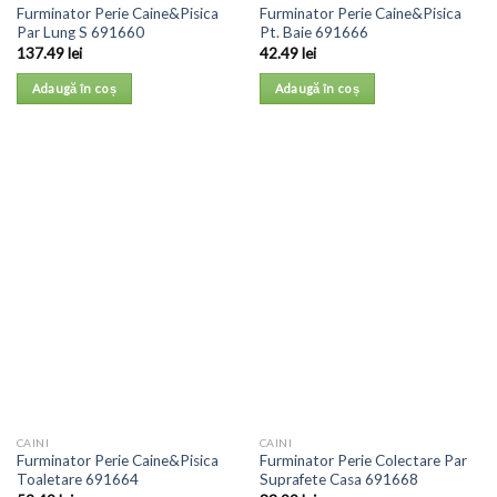
Furminator Perie Caine&Pisica
Furminator Perie Caine&Pisica
Par Lung S 691660
Pt. Baie 691666
137.49
lei
42.49
lei
Adaugă în coș
Adaugă în coș
CAINI
CAINI
Furminator Perie Caine&Pisica
Furminator Perie Colectare Par
Toaletare 691664
Suprafete Casa 691668