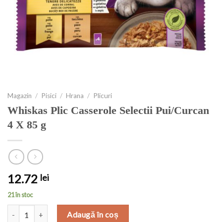
Magazin
/
Pisici
/
Hrana
/
Plicuri
Whiskas Plic Casserole Selectii Pui/Curcan
4 X 85 g
12.72
lei
21 în stoc
Cantitate Whiskas Plic Casserole Selectii Pui/Curcan 4 X 85 g
Adaugă în coș