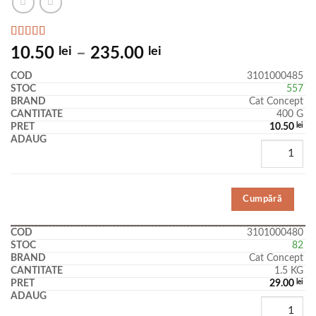
Evaluat la
10.50
lei
–
235.00
lei
5.00
din 5
pe baza unei
3101000485
singure
557
evaluări
Cat Concept
400 G
10.50
lei
Cumpără
3101000480
82
Cat Concept
1.5 KG
29.00
lei