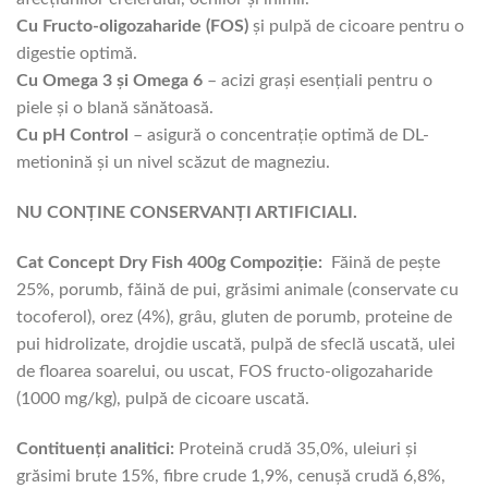
Cu Fructo-oligozaharide (FOS)
și pulpă de cicoare pentru o
digestie optimă.
Cu Omega 3 și Omega 6
– acizi grași esențiali pentru o
piele și o blană sănătoasă.
Cu pH Control
– asigură o concentrație optimă de DL-
metionină și un nivel scăzut de magneziu.
NU CONȚINE CONSERVANȚI ARTIFICIALI.
Cat Concept Dry Fish 400g Compoziție:
Făină de pește
25%, porumb, făină de pui, grăsimi animale (conservate cu
tocoferol), orez (4%), grâu, gluten de porumb, proteine de
pui hidrolizate, drojdie uscată, pulpă de sfeclă uscată, ulei
de floarea soarelui, ou uscat, FOS fructo-oligozaharide
(1000 mg/kg), pulpă de cicoare uscată.
Contituenți analitici:
Proteină crudă 35,0%, uleiuri și
grăsimi brute 15%, fibre crude 1,9%, cenușă crudă 6,8%,