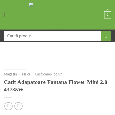
Skip
to
0
content
Caută
după:
Magazin
/
Pisici
/
Castroane/ boluri
Catit Adapatoare Fantana Flower Mini 2.0
43735W