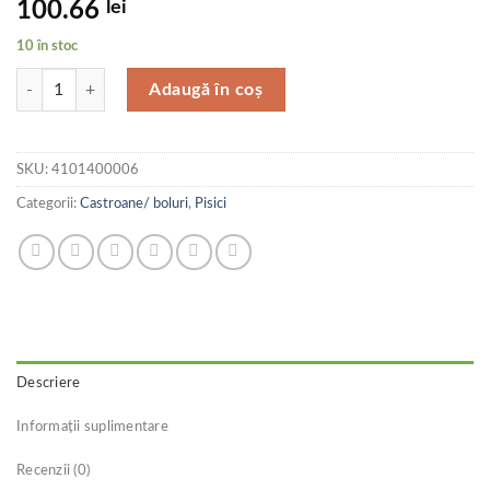
100.66
lei
10 în stoc
Cantitate Catit Adapatoare Fantana Flower Mini 2.0 43735W
Adaugă în coș
SKU:
4101400006
Categorii:
Castroane/ boluri
,
Pisici
Descriere
Informații suplimentare
Recenzii (0)