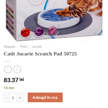
Magazin
/
Pisici
/
Jucarii
Catit Jucarie Scratch Pad 50725
83.37
lei
1 în stoc
Cantitate Catit Jucarie Scratch Pad 50725
Adaugă în coș