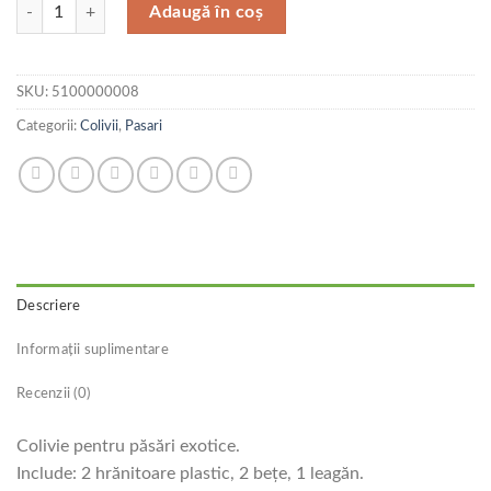
Cantitate Colivie Nr.100
Adaugă în coș
SKU:
5100000008
Categorii:
Colivii
,
Pasari
Descriere
Informații suplimentare
Recenzii (0)
Colivie pentru păsări exotice.
Include: 2 hrănitoare plastic, 2 beţe, 1 leagăn.