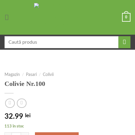
Skip
to
0
content
Caută
după:
Magazin
/
Pasari
/
Colivii
Colivie Nr.100
32.99
lei
113 în stoc