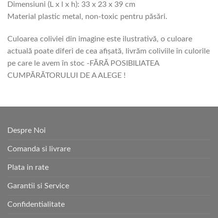
Dimensiuni (L x l x h): 33 x 23 x 39 cm
Material plastic metal, non-toxic pentru păsări.
Culoarea coliviei din imagine este ilustrativă, o culoare
actuală poate diferi de cea afișată, livrăm coliviile în culorile
pe care le avem în stoc -FĂRĂ POSIBILIATEA
CUMPĂRĂTORULUI DE A ALEGE !
Despre Noi
Comanda si livrare
Plata in rate
Garantii si Service
Confidentialitate