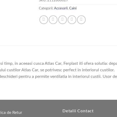
SKU:
2112600027
Categorii:
Accesorii
,
Caini
si timp, in aceeasi cusca Atlas Car, Ferplast iti ofera solutia: dep
lui custilor Atlas Car, se potrivesc perfect in interiorul custilor.
eschideri pentru a permite ventilatia in interiorul custii. Usor de 
Detalii Contact
tica de Retur