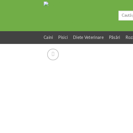
Skip
to
Caută
content
după:
Caini
Pisici
Diete Veterinare
Păsări
Roz