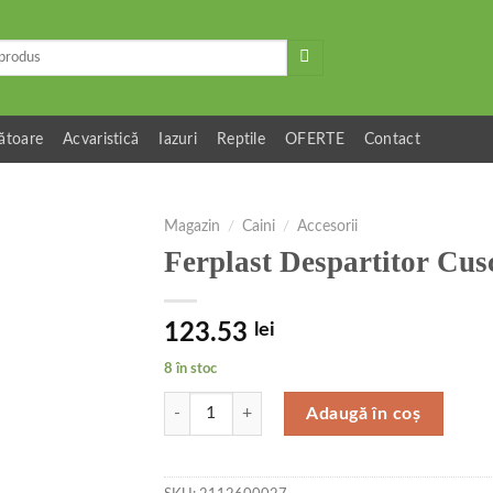
ătoare
Acvaristică
Iazuri
Reptile
OFERTE
Contact
Magazin
/
Caini
/
Accesorii
Ferplast Despartitor Cus
123.53
lei
8 în stoc
Cantitate Ferplast Despartitor Cusca Atlas Maxi
Adaugă în coș