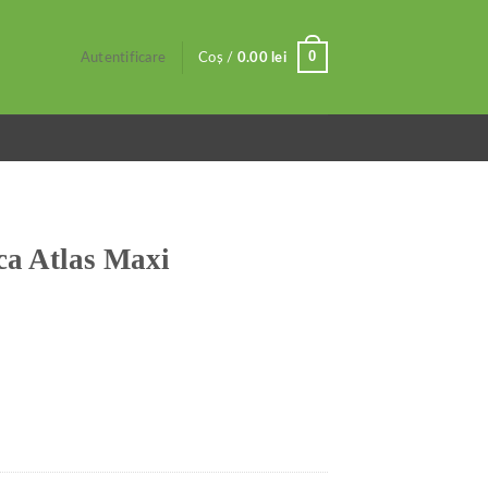
0
Autentificare
Coș /
0.00
lei
ca Atlas Maxi