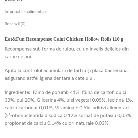
Informații suplimentare
Recenzii (0)
Eat&Fun Recompense Caini Chicken Hollow Rolls 110 g
Recompensa sub forma de rulou, cu un invelis delicios din
carne de pui.
Ajută la controlul acumulării de tartru și placă bacteriană,
asigurand astfel igiena dentara a catelului.
Ingrediente:
Făină de porumb 41%, făină de cartofi dulci
33%, pui 20%, Glicerina 4%, ulei vegetal 0,05%, lecitina 1%,
calciu carbonat 0,01%, Vitamina E 0,5%, aditivi alimentari
(5′-ribonucleotida disodica 0,12% sorbat de potasiu 0,05%
propionat de calciu 0,14% culori naturale 0,03%.