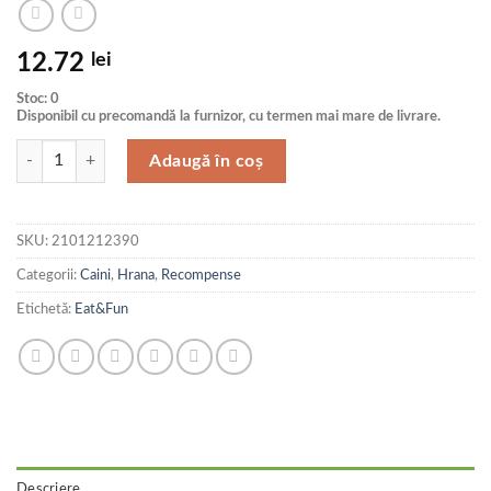
12.72
lei
Stoc: 0
Disponibil cu precomandă la furnizor, cu termen mai mare de livrare.
Cantitate Eat&Fun Recompense Caini Chicken Hollow Rolls 110 g
Adaugă în coș
SKU:
2101212390
Categorii:
Caini
,
Hrana
,
Recompense
Etichetă:
Eat&Fun
Descriere