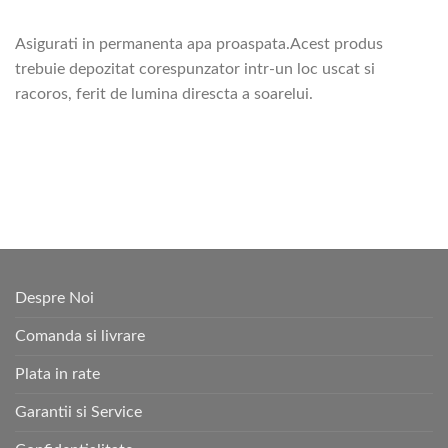
Asigurati in permanenta apa proaspata.Acest produs
trebuie depozitat corespunzator intr-un loc uscat si
racoros, ferit de lumina direscta a soarelui.
Despre Noi
Comanda si livrare
Plata in rate
Garantii si Service