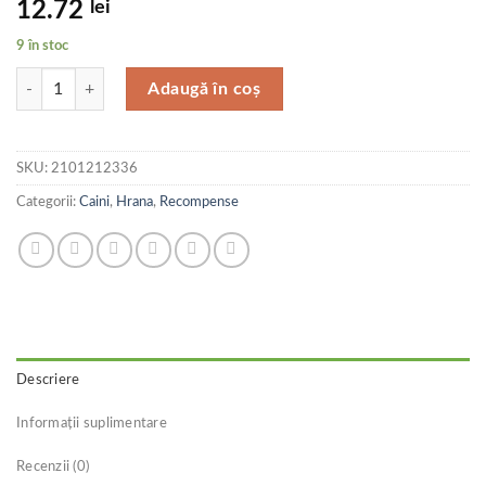
12.72
lei
9 în stoc
Cantitate Eat&Fun Recompense Caini Chicken Stripe 100 G
Adaugă în coș
SKU:
2101212336
Categorii:
Caini
,
Hrana
,
Recompense
Descriere
Informații suplimentare
Recenzii (0)