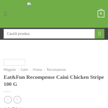
Skip
to
0
content
Caută
după:
Magazin
/
Caini
/
Hrana
/
Recompense
Eat&Fun Recompense Caini Chicken Stripe
100 G