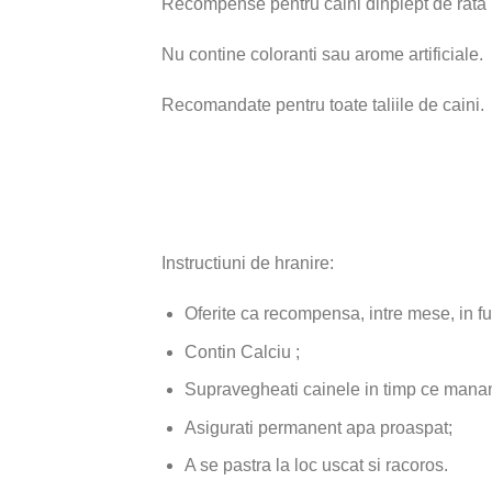
Recompense pentru caini dinpiept de rata (
Nu contine coloranti sau arome artificiale.
Recomandate pentru toate taliile de caini.
Instructiuni de hranire:
Oferite ca recompensa, intre mese, in func
Contin Calciu ;
Supravegheati cainele in timp ce mana
Asigurati permanent apa proaspat;
A se pastra la loc uscat si racoros.