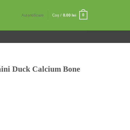
0
Autentificare
Coș /
0.00
lei
ini Duck Calcium Bone
 Calcium Bone 100 G