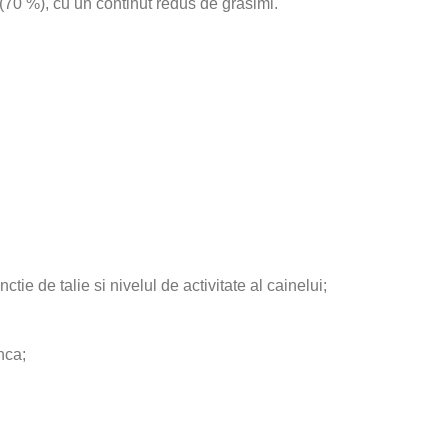
70 %), cu un continut redus de grasimi.
tie de talie si nivelul de activitate al cainelui;
nca;