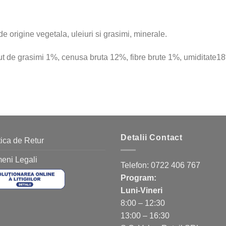
e origine vegetala, uleiuri si grasimi, minerale.
ut de grasimi 1%, cenusa bruta 12%, fibre brute 1%, umiditate1
Detalii Contact
tica de Retur
eni Legali
Telefon:
0722 406 767
Program:
Luni-Vineri
8:00 – 12:30
13:00 – 16:30