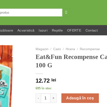
ozătoare
Acvaristică
Iazuri
Reptile
OFERTE
Contact
Magazin
/
Caini
/
Hrana
/
Recompense
Eat&Fun Recompense Ca
100 G
12.72
lei
695 în stoc
Cantitate Eat&Fun Recompense Caini Duck
Adaugă în coș