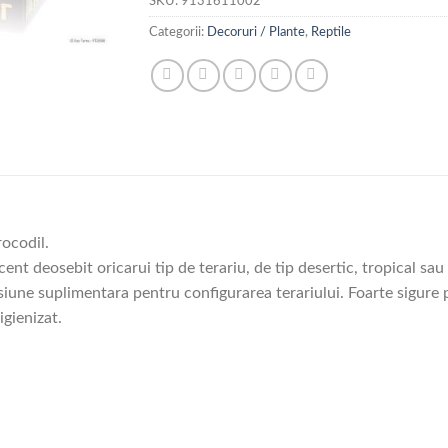
SKU:
9131611002
Categorii:
Decoruri / Plante
,
Reptile
rocodil.
nt deosebit oricarui tip de terariu, de tip desertic, tropical sau 
une suplimentara pentru configurarea terariului. Foarte sigure pe
igienizat.