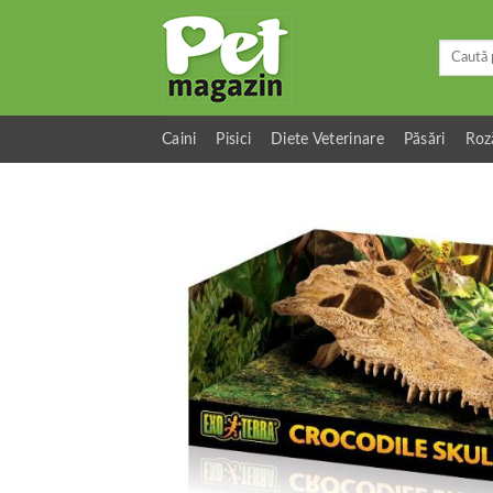
Skip
to
Caută
content
după:
Caini
Pisici
Diete Veterinare
Păsări
Roz