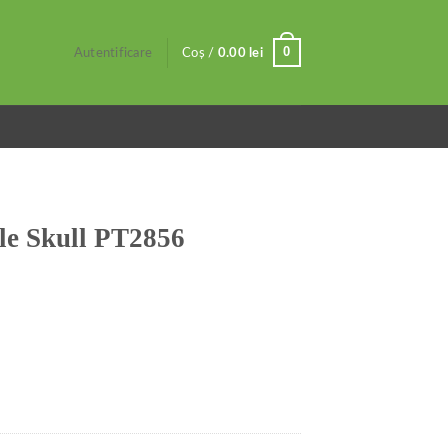
0
Autentificare
Coș /
0.00
lei
le Skull PT2856
6