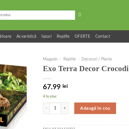
ătoare
Acvaristică
Iazuri
Reptile
OFERTE
Contact
Magazin
/
Reptile
/
Decoruri / Plante
Exo Terra Decor Crocodi
67.99
lei
4 în stoc
Cantitate Exo Terra Decor Crocodile Skull PT285
Adaugă în coș