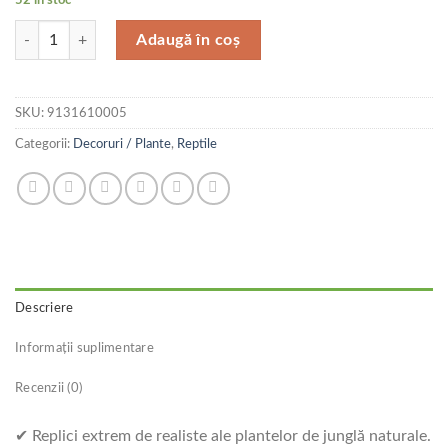
Cantitate Exo Terra Planta Ampallo Medium 40 CM PT3011
Adaugă în coș
SKU:
9131610005
Categorii:
Decoruri / Plante
,
Reptile
Descriere
Informații suplimentare
Recenzii (0)
✔ Replici extrem de realiste ale plantelor de junglă naturale.