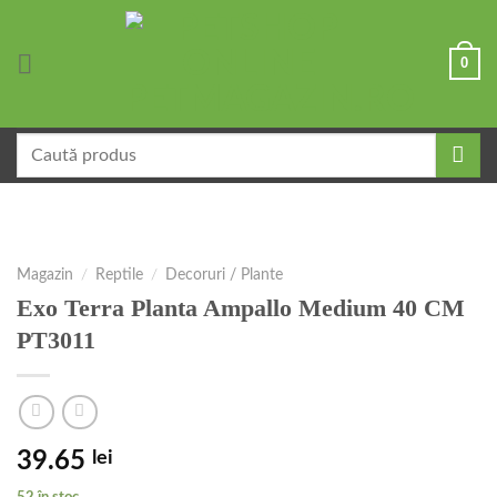
Skip
to
0
content
Caută
după:
Magazin
/
Reptile
/
Decoruri / Plante
Exo Terra Planta Ampallo Medium 40 CM
PT3011
39.65
lei
52 în stoc