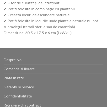
✔ Usor de curăţat şi de întreţinut.
✔ Pot fi folosite în combinaţie cu plante vii.
✔ Creează locuri de ascundere naturale.
✔ Pot fi folosite în locurile unde plantele naturale nu pot
supravieţui (terarii sterile sau de carantină).
Dimensiune: 60.5 x 17.5 x 6 cm (LxWxH)
Despre Noi
Comanda si livrare
Plata in rate
Garantii si Service
Confidentialitate
Retragere din contract