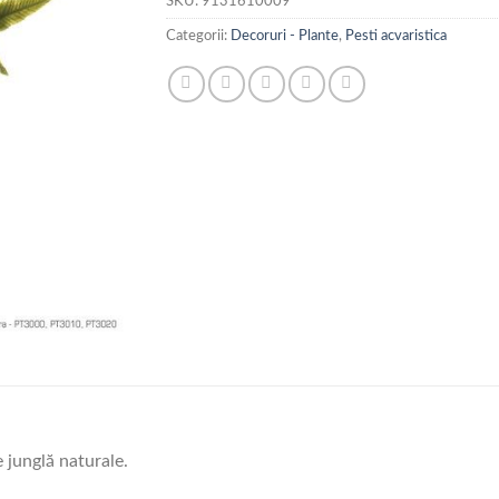
SKU:
9131610009
Categorii:
Decoruri - Plante
,
Pesti acvaristica
e junglă naturale.