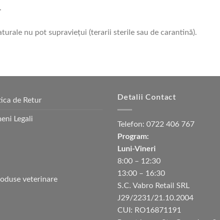
.
aturale nu pot supravieţui (terarii sterile sau de carantină).
Detalii Contact
tica de Retur
eni Legali
Telefon:
0722 406 767
Program:
Luni-Vineri
8:00 – 12:30
13:00 – 16:30
S.C. Vabro Retail SRL
J29/2231/21.10.2004
CUI: RO16871191