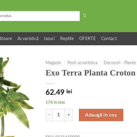
ătoare
Acvaristică
Iazuri
Reptile
OFERTE
Contact
Magazin
/
Pesti acvaristica
/
Decoruri - Plante
Exo Terra Planta Croto
62.49
lei
176 în stoc
Cantitate Exo Terra Planta Croton Large 70cm P
Adaugă în coș