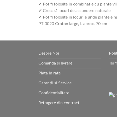
✔ Pot fi folosite în combinaţie cu plante vii
✔ Creează locuri de ascundere naturale.
✔ Pot fi folosite în locurile unde plantele n
PT-3020 Croton large, L aprox. 70 cm
Despre Noi
Poli
Comanda si livrare
Term
Plata in rate
Garantii si Service
Confidentialitate
Retragere din contract