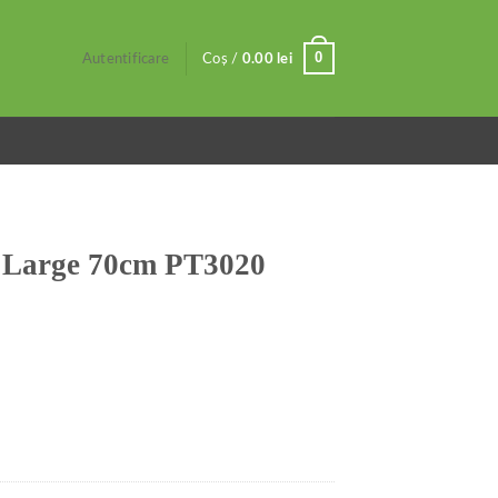
0
Autentificare
Coș /
0.00
lei
n Large 70cm PT3020
T3020