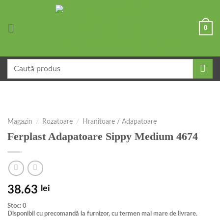
Skip
to
0
content
Caută
după:
Magazin
/
Rozatoare
/
Hranitoare / Adapatoare
Ferplast Adapatoare Sippy Medium 4674
38.63
lei
Stoc: 0
Disponibil cu precomandă la furnizor, cu termen mai mare de livrare.