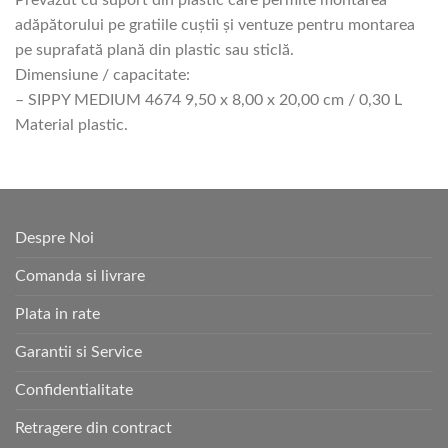
Prevăzut cu suport din plastic care permite montarea
adăpătorului pe gratiile cuştii şi ventuze pentru montarea
pe suprafată plană din plastic sau sticlă.
Dimensiune / capacitate:
– SIPPY MEDIUM 4674 9,50 x 8,00 x 20,00 cm / 0,30 L
Material plastic.
Despre Noi
Comanda si livrare
Plata in rate
Garantii si Service
Confidentialitate
Retragere din contract