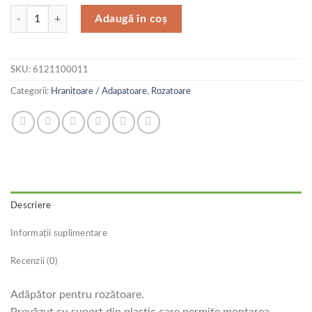
Cantitate Ferplast Adapatoare Sippy Medium 4674
Adaugă în coș
SKU:
6121100011
Categorii:
Hranitoare / Adapatoare
,
Rozatoare
Descriere
Informații suplimentare
Recenzii (0)
Adăpător pentru rozătoare.