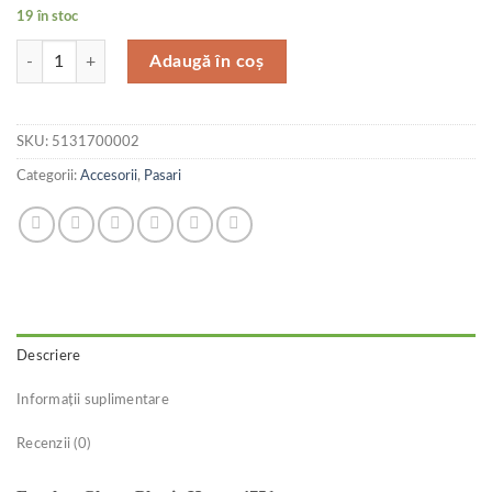
19 în stoc
Cantitate Ferplast Clema Plastic Hrana 4751
Adaugă în coș
SKU:
5131700002
Categorii:
Accesorii
,
Pasari
Descriere
Informații suplimentare
Recenzii (0)