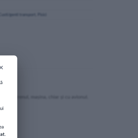
Custi/genti transport
,
Pisici
×
tă
porul, trenul, maşina, chiar şi cu avionul.
ui
ea
rat
.