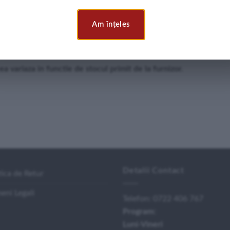
Am înțeles
 capacului, sigilii pentru ușă și adăpătoare
 variaza in functie de stocul primit de la furnizor.
Detalii Contact
tica de Retur
eni Legali
Telefon:
0722 406 767
Program:
Luni-Vineri