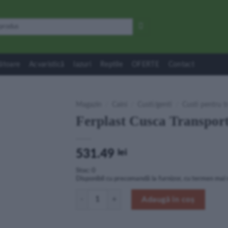
ătoare
Acvaristică
Iazuri
Reptile
OFERTE
Contact
Magazin
/
Caini
/
Custi/genti
/
Custi pentru t
Ferplast Cusca Transport
531.49
lei
Stoc: 0
Disponibil cu precomandă la furnizor, cu termen mai 
Cantitate Ferplast Cusca Transport Atlas 50 Class
Adaugă în coș