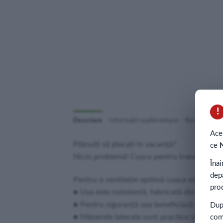
!
Descriere
Informații suplimentare
Recenzii (0)
Aces
Plănuiţi să plecaţi în vacanţă?
ce
Nicio problemă! Cuşca pentru transport Atlas
Înai
depa
Pentru o ventilaţie optimă cuşca este prevăz
pro
● Uşa este rezistentă, fabricată din oţel aco
● Pentru siguranţă uşa beneficiază de un si
După
● Mânerele laterale sunt practice şi rezist
com