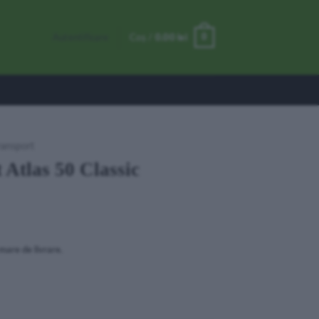
0
Autentificare
Coș /
0.00
lei
ransport
 Atlas 50 Classic
mare de livrare.
ic