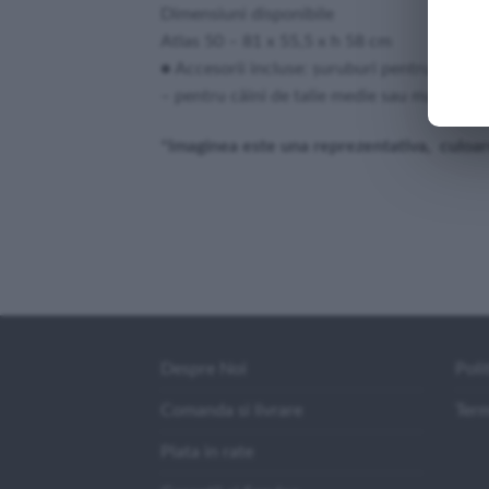
Dimensiuni disponibile
Atlas 50 – 81 x 55,5 x h 58 cm
● Accesorii incluse: șuruburi pentru fixarea
– pentru câini de talie medie sau mare.
*Imaginea este una reprezentativa, culoarea
Despre Noi
Poli
Comanda si livrare
Term
Plata in rate