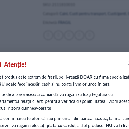
SKU:
2111810010
Categorii:
Caini
,
Custi pentru transport
,
Custi/genti
,
Etichetă:
FRAGIL
Atenție!
t produs este extrem de fragil, se livrează
DOAR
cu firmă specializa
NU
poate face încasări cash și nu poate livra oriunde în țară.
 Clasic vă permite să luaţi cu dvs animăluţul în călătoriile cu va
nte de a plasa această comandă, vă rugăm să luați legătura cu
rtamentul relații clienți pentru a verifica disponibilitatea livrării acest
ută cu grilaje laterale
dus în zona dumneavoastră!
perit cu un înveliş protector din plastic
stem de blocare eficient
 confirmarea telefonică sau prin email din partea noastră, la finalizar
ente, pentru un transport uşor
enzii, vă rugăm selectați
plata cu cardul
, altfel produsul
NU va fi liv