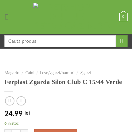
Skip
to
0
content
Caută
după:
Magazin
/
Caini
/
Lese/zgarzi/hamuri
/
Zgarzi
Ferplast Zgarda Silon Club C 15/44 Verde
24.99
lei
6 în stoc