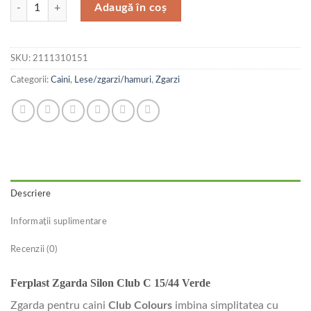
Cantitate Ferplast Zgarda Silon Club C 15/44 Verde
Adaugă în coș
SKU:
2111310151
Categorii:
Caini
,
Lese/zgarzi/hamuri
,
Zgarzi
Descriere
Informații suplimentare
Recenzii (0)
Ferplast Zgarda Silon Club C 15/44 Verde
Zgarda pentru caini
Club Colours
imbina simplitatea cu