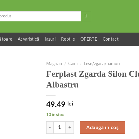
ătoare
Acvaristică
Iazuri
Reptile
OFERTE
Contact
Magazin
/
Caini
/
Lese/zgarzi/hamuri
Ferplast Zgarda Silon C
Albastru
49.49
lei
10 în stoc
Cantitate Ferplast Zgarda Silon Club C 4.0X70 C
Adaugă în coș