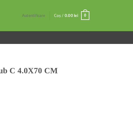
0
Autentificare
Coș /
0.00
lei
lub C 4.0X70 CM
M Albastru