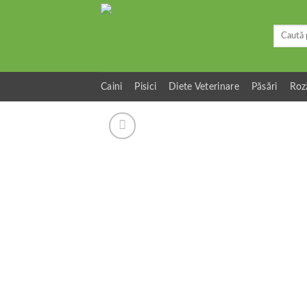
Skip
to
Caută
content
după:
Caini
Pisici
Diete Veterinare
Păsări
Roz